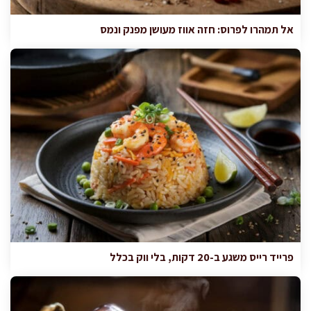
אל תמהרו לפרוס: חזה אווז מעושן מפנק ונמס
פרייד רייס משגע ב-20 דקות, בלי ווק בכלל