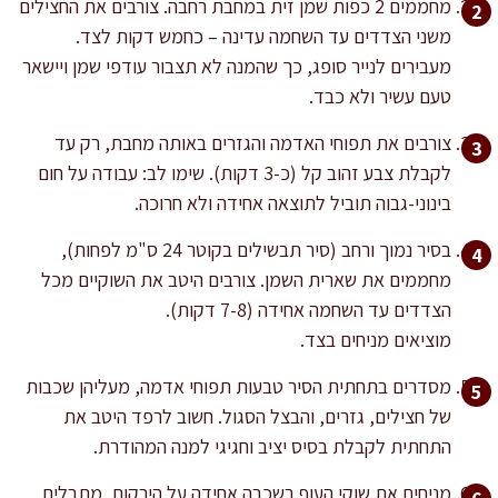
מחממים 2 כפות שמן זית במחבת רחבה. צורבים את החצילים
משני הצדדים עד השחמה עדינה – כחמש דקות לצד.
מעבירים לנייר סופג, כך שהמנה לא תצבור עודפי שמן ויישאר
טעם עשיר ולא כבד.
צורבים את תפוחי האדמה והגזרים באותה מחבת, רק עד
לקבלת צבע זהוב קל (כ-3 דקות). שימו לב: עבודה על חום
בינוני-גבוה תוביל לתוצאה אחידה ולא חרוכה.
בסיר נמוך ורחב (סיר תבשילים בקוטר 24 ס"מ לפחות),
מחממים את שארית השמן. צורבים היטב את השוקיים מכל
הצדדים עד השחמה אחידה (7-8 דקות).
מוציאים מניחים בצד.
מסדרים בתחתית הסיר טבעות תפוחי אדמה, מעליהן שכבות
של חצילים, גזרים, והבצל הסגול. חשוב לרפד היטב את
התחתית לקבלת בסיס יציב וחגיגי למנה המהודרת.
מניחים את שוקי העוף בשכבה אחידה על הירקות. מתבלים