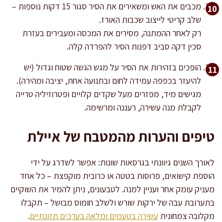
מכבים את האש ומשאירים את הסיר סגור 15 דקות נוספות –
שלב קריטי לייצוב שכבות האורז.
רק לאחר ההמתנה, מסירים את המכסה ומעבירים בעזרת
סכין דקה סביב דפנות הסיר להפרדה קלה.
הופכים בזהירות את הסיר על מגש הגשה שטוח וגדול (יש
להיעזר בכפפה עמידה לחום ובתנועה אחת, יציבה ומהירה).
מגישים מיד, מפזרים מעל שקדים קלויים ופטרוזיליה טרייה
לקבלת מנה עשירה, רעננה ומרשימה.
טיפים והערות מהמטבח של איילת
לאורך השנים גיוונתי בגרסאות שונות: אפשר לשדרג על ידי
הוספת קישואים, פרוסות בטטה או כרובית מוקפצת – כל אחד
מעניק עומק אחר ועניין למנה. לטבעונים, ניתן להמיר את השוקיים
בתערובת עבה של ירקות שורש ולשלב חומוס מבושל – תקבלו
מקלובה צמחונית
עשירה בטעמים ומלאה בערכים תזונתיים
.