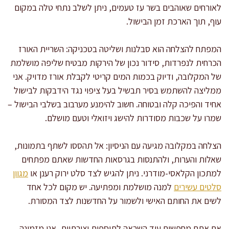
לאורחים שאוהבים בשר עז טעמים, ניתן לשלב נתחי טלה במקום
עוף, תוך הארכת זמן הבישול.
המפתח להצלחה הוא סבלנות ושליטה בטכניקה: השריית האורז
הכרחית לנפרדות, סידור נכון של הירקות מבטיח שליפה מושלמת
של המקלובה, ודיוק בכמות המים קריטי לקבלת אורז מדויק. אני
ממליצה להשתמש בסיר תבשיל בעל ציפוי נגד הידבקות לבישול
אחיד והפיכה קלה ובטוחה. חשוב להימנע מערבוב בשלבי הבישול –
שמרו על שכבות מסודרות להישג ויזואלי וטעם מושלם.
הצלחה במקלובה מגיעה עם הניסיון: אל תהססו לשתף בתמונות,
שאלות והערות, ולהתנסות בגרסאות החדשות שאתם מפתחים
למתכון הקלאסי-מודרני. ניתן להגיש לצד סלט ירוק רענן או
מגוון
סלטים עשירים
למנה מושלמת ומפתיעה. יש מקום לכל אחד
לשים את החותם האישי ולשמור על החדשנות לצד המסורת.
אם אתם מחפשים עוד השראה לתוספות יצירתיות, אני מזמינה