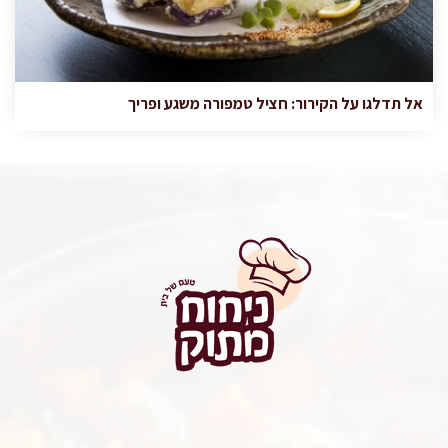
אל תדלגו על הקירור: חציל טמפורה משגע ופריך