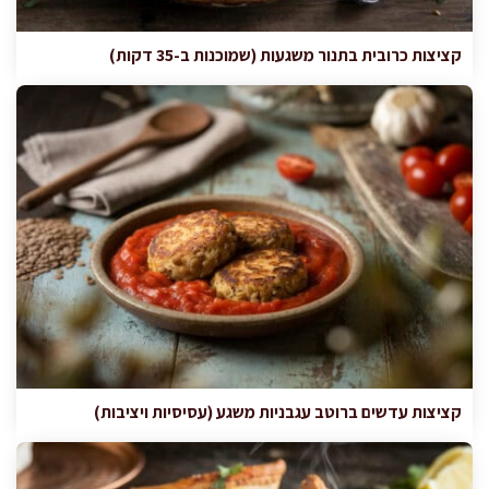
קציצות כרובית בתנור משגעות (שמוכנות ב-35 דקות)
קציצות עדשים ברוטב עגבניות משגע (עסיסיות ויציבות)