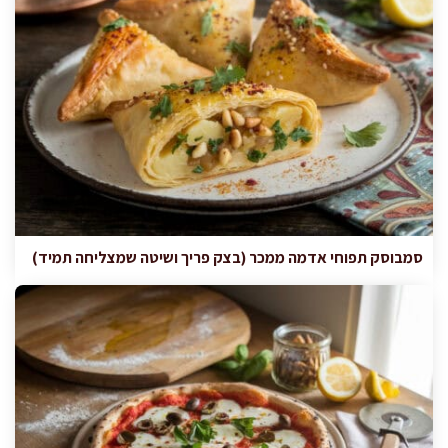
סמבוסק תפוחי אדמה ממכר (בצק פריך ושיטה שמצליחה תמיד)