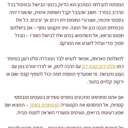
המפתח להצלחת המתכון הוא הדיוק בזמני הבישול ובטיפול בכל
מרכיב בנפרד. חשוב שהבצל יקבל השחמה איטית, שהאורז יהיה
בסמטי איכותי, ושגרגרי החומוס יהיו רכים אך יציבים. כל אלו
מבטיחים מבנה נכון של המנה. טיפ מקצועי נוסף – אם בישלתם
חומוס מראש, אל תשתמשו במים שלו לבישול האורז – הנוזל
סמיך מדי ועלול לשבש את המרקם.
להשלמת הארוחה, אפשר להגיש לצד המגדרה סלט רענן במיוחד
כמו
סלט ירוק קצוץ דק
עם הרבה לימון, או לצדו יוגורט צונן עם
נענע מיובשת. מי שמעדיף תוספת חמה יכול להוסיף קונפי שום או
ירקות קלויים בתנור.
אם אתם מחפשים מתכונים נוספים עשירים בטעמים ומבוססי
קטניות, אל תפספסו את הקטגוריה
הצמחונית באתר
– תמצאו שם
שפע רעיונות בריאים, טעימים ומעוררי השראה למנות מבית.
אל תשכחו לשתף אותי בתמונות ובתגובות – תמיד מרגש לראות