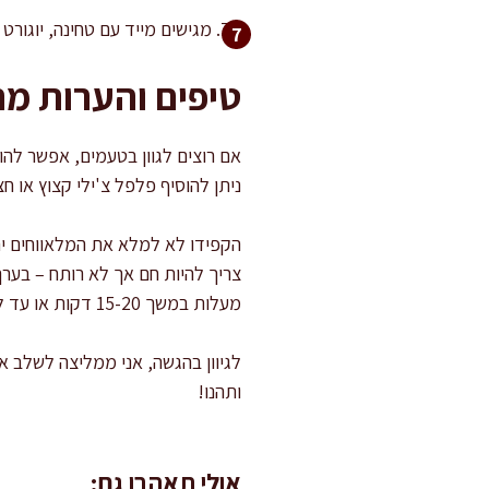
מגישים מייד עם טחינה, יוגורט 
טיפים והערות מ
אם רוצים לגוון בטעמים, אפשר להוס
ניתן להוסיף פלפל צ'ילי קצוץ או חצ
הקפידו לא למלא את המלאווחים יתר 
צריך להיות חם אך לא רותח – בערך 170 מעלות. למי שמעדיף גרסה בריאה יותר, ניתן לה
מעלות במשך 15-20 דקות או עד להזהבה.
לגיוון בהגשה, אני ממליצה לשלב 
ותהנו!
אולי תאהבו גם: