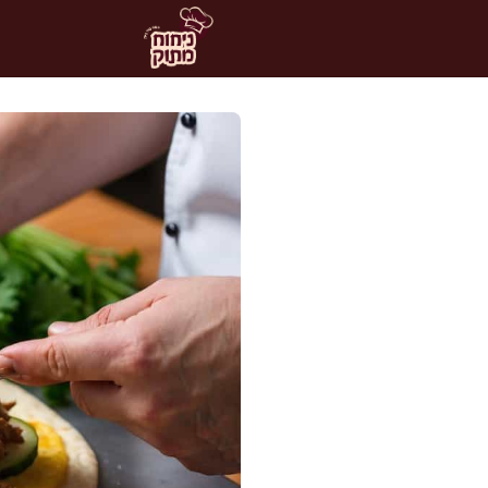
דלג
תוכן