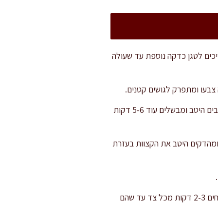
וממשיכים לטגן כדקה נוספת עד שעולה
צבעו ומתפרק לגושים קטנים.
מוסיפים את הגזר המגורר, הכמון, הפפריקה, הקינמון (אם משתמשים), מלח ופלפל לפי הטעם. מערבבים היטב ומבשלים עוד 5-6 דקות
 ומהדקים היטב את הקצוות בעזרת
מחממים מחבת רחבה עם כמות נדיבה של שמן (כ-1/2 ס"מ עומק). כשהשמן חם, מטגנים את המלאווחים 2-3 דקות מכל צד עד שהם