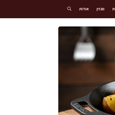
ת
מגזין
אודות