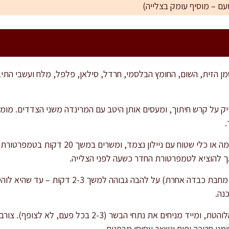
ן הזית, השום, החומץ הבלסמי, חרדל, סילאן, פלפל, מלח ועשבי התי
יק על קרש חיתוך, ומעסים אותן היטב עם המרינדה משני הצדדים. מו
.
מניחים את הבשר בקופסה אטומה או כלי שטוח עם
מחממים מחבת ברזל יצוק (או מחבת כבדה אחרת) על 
נה.
ני חריכה יפים ונשאר עסיסי מבפנים.