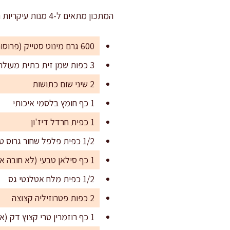
המתכון מתאים ל-4 מנות עיקריות נדיבות, או ל-6 מנות קטנות יותר לצד סלטים או תוספות.
600 גרם מינוט סטייק (פרוסות דקות באיכות גבוהה)
3 כפות שמן זית כתית מעולה
2 שיני שום כתושות
1 כף חומץ בלסמי איכותי
1 כפית חרדל דיז'ון
1/2 כפית פלפל שחור גרוס טרי
1 כף סילאן טבעי (לא חובה אך מוסיף עומק טעמים)
1/2 כפית מלח אטלנטי גס
2 כפות פטרוזיליה קצוצה
1 כף רוזמרין טרי קצוץ דק (או 1/2 כפית יבש)