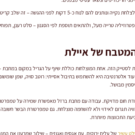
נוח כ-5 דקות לפני ההגשה – זה שלב קריטי למיצוי העסיסיות.
טרוזיליה טרייה מעל, ולהתאים תוספת לפי הסגנון – סלט רענן, תפוחי
המטבח של איילת
ת לסטייק הזה. אחת המוצלחות כוללת שיוף על הגריל במקום במחבת –
עוד אלטרנטיבה היא להשתמש בתיבול אסייתי: רוטב סויה, שמן שומשום,
סמין מבושל.
ת חום מדויקת. עבודה עם מחבת ברזל מאפשרת שמירה על טמפרטורה 
ויה תגרום לאידוי ולא להשחמה מוצלחת. גם טמפרטורת הבשר חשובה 
עת התכווצות מיותרת.
לט עשיר
של עלים ירוקים, עם אגסים ואגוזים – שילוב שמרענן את המנ