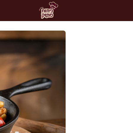
דלג
תוכן