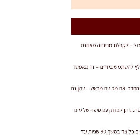
בול – לקבלת מרינדה מאוזנת
מלץ להשתמש בידיים – זה מאפשר
 ניילון נצמד, ומשרים במשך 20 דקות בטמפרטורת החדר. אם מכינים מראש – ניתן גם
להבה גבוהה למשך 2-3 דקות – עד שהיא לוהטת. ניתן לבדוק עם טיפה של מים
מוסיפים את החמאה למחבת הלוהטת, ומייד מניחים את נתחי הבשר (2-3 בכל פעם, לא לצופף). צורבים כל צד במשך 90 שניות עד