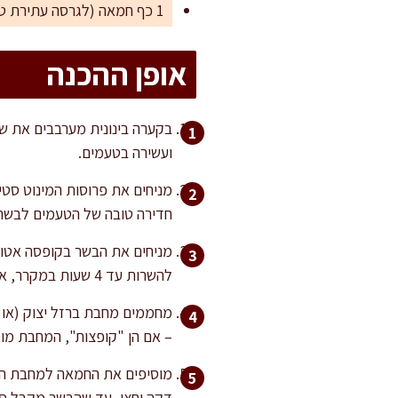
1 כף חמאה (לגרסה עתירת טעם – מוסיף עומק בצלייה)
אופן ההכנה
בקערה בינונית מערבבים את שמ
ועשירה בטעמים.
מניחים את פרוסות המינוט סטי
חדירה טובה של הטעמים לבשר
להשרות עד 4 שעות במקרר, אך להוציא לטמפרטורת החדר כשעה לפני הצלייה.
– אם הן "קופצות", המחבת מוכ
דקה וחצי, עד שהבשר מקבל סימ