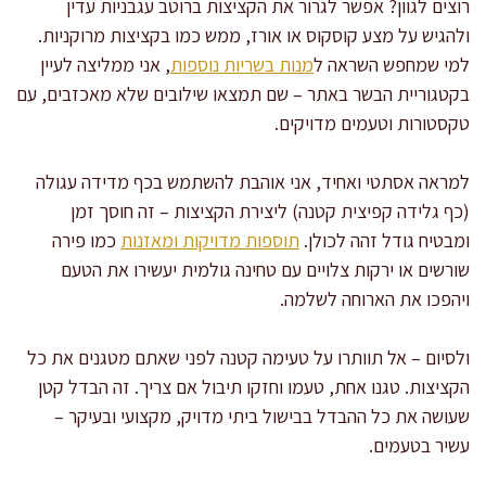
רוצים לגוון? אפשר לגרור את הקציצות ברוטב עגבניות עדין
ולהגיש על מצע קוסקוס או אורז, ממש כמו בקציצות מרוקניות.
למי שמחפש השראה ל
מנות בשריות נוספות
, אני ממליצה לעיין
בקטגוריית הבשר באתר – שם תמצאו שילובים שלא מאכזבים, עם
טקסטורות וטעמים מדויקים.
למראה אסתטי ואחיד, אני אוהבת להשתמש בכף מדידה עגולה
(כף גלידה קפיצית קטנה) ליצירת הקציצות – זה חוסך זמן
ומבטיח גודל זהה לכולן.
תוספות מדויקות ומאזנות
כמו פירה
שורשים או ירקות צלויים עם טחינה גולמית יעשירו את הטעם
ויהפכו את הארוחה לשלמה.
ולסיום – אל תוותרו על טעימה קטנה לפני שאתם מטגנים את כל
הקציצות. טגנו אחת, טעמו וחזקו תיבול אם צריך. זה הבדל קטן
שעושה את כל ההבדל בבישול ביתי מדויק, מקצועי ובעיקר –
עשיר בטעמים.