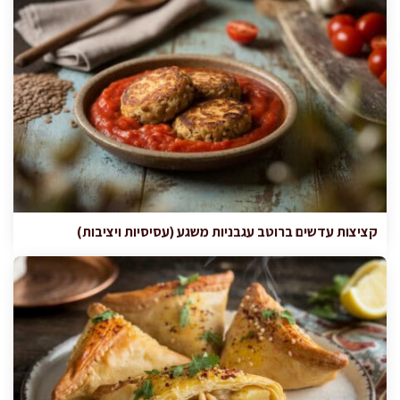
קציצות עדשים ברוטב עגבניות משגע (עסיסיות ויציבות)