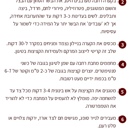
בקערה רחבה מערבבים היטב את הבשר הטחון עם הבצל
והשום המטוגנים, פטרוזיליה, פירורי לחם, חרדל, ביצה
ותבלינים. לשים בעדינות כ-3 דקות עד שהתערובת אחידה,
אך לא 'עובדים' את הבשר יתר על המידה כדי לשמור על
עסיסיות.
מכסים את הקערה בניילון נצמד ומניחים במקרר ל-30 דקות.
שלב זה קריטי לייצוב המרקם ולעמידות הקציצות בטיגון.
מחממים מחבת רחבה עם שמן לטיגון בגובה של כשני
סנטימטרים. יוצרים קציצות בגובה של כ-2 ס”מ וקוטר של 6-7
ס”מ בכפות ידיים מעט רטובות.
מטגנים את הקציצות על אש בינונית 3-4 דקות מכל צד עד
להשחמה יפה. מומלץ לא להעמיס על המחבת כדי לא להוריד
את הטמפרטורה.
מעבירים לנייר סופג, מגישים חם לצד אורז, ירקות צלויים או
סלט רענן.