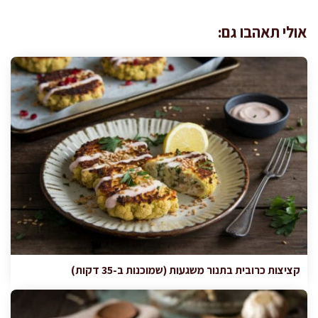
אולי תאהבו גם:
קציצות כרובית בתנור משגעות (שמוכנות ב-35 דקות)