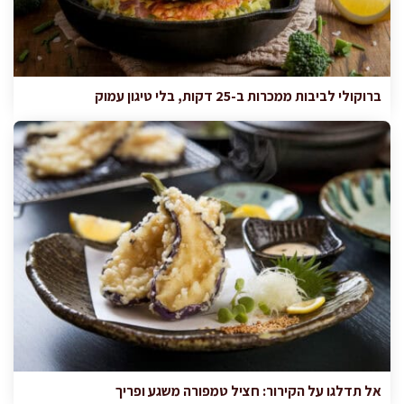
ברוקולי לביבות ממכרות ב-25 דקות, בלי טיגון עמוק
אל תדלגו על הקירור: חציל טמפורה משגע ופריך