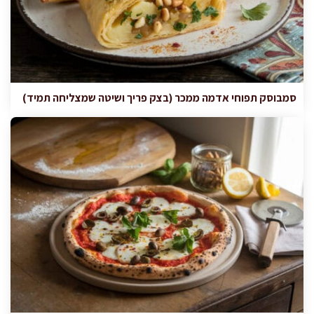
סמבוסק תפוחי אדמה ממכר (בצק פריך ושיטה שמצליחה תמיד)