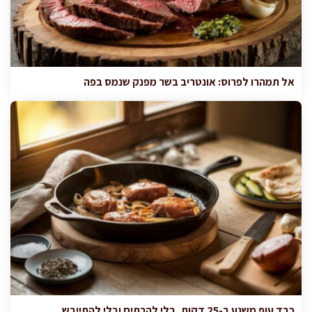
אל תמהרו לפרוס: אונטריב בשר מפנק שנמס בפה
כבד עוף משגע ב-25 דקות, בלי להרתיח ובלי להתייבש