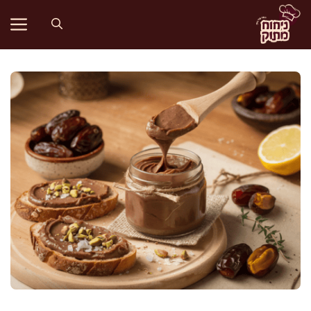
דלג
תוכן