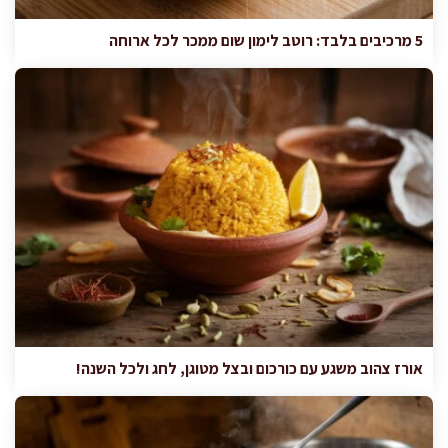
5 מרכיבים בלבד: רוטב לימון שום ממכר לכל ארוחה
אורז צהוב משגע עם כורכום ובצל מטוגן, לחג ולכל השנה!