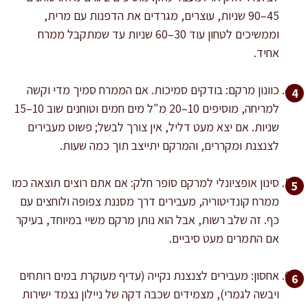
45–90 שניות, עוצרים, מגרדים את הדפנות עם מרית,
וממשיכים לטחון עוד 30–60 שניות עד שמתקבל ממרח
אחיד.
כוונון מרקם: בודקים סמיכות. אם הממרח סמיך מדי וקשה
למריחה, מוסיפים 10–20 מ"ל מים חמים וטוחנים שוב 10–15
שניות. אם יצא מעט דליל, אין צורך לבשל; פשוט מעבירים
לצנצנת ומקררים, והמרקם יתייצב תוך כמה שעות.
סינון אופציונלי למרקם סופר חלק: אם אתם רוצים תוצאה כמו
ממרח קונדיטוריה, מעבירים דרך מסננת צפופה ולוחצים עם
כף. זה שלב רשות, אבל הוא נותן מרקם משיי במיוחד, בעיקר
אם התמרים מעט סיביים.
אחסון: מעבירים לצנצנת נקייה (עדיף מעוקרת במים רותחים
ויבשה לגמרי), מצמידים שכבה דקה של ניילון נצמד ישירות