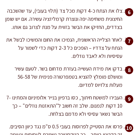
צלו את הנתח כ-4 דקות מכל צד (תלוי בעובי), עד שהשכבה
החיצונית משחימה יפה ונוצרת קרמליזציה עשירה. אם יש שומן
בצדדים, החזיקו את הבשר בזווית על מנת לצרוב גם אותו.
לאחר הצלייה הראשונית, הנמיכו את החום והמשיכו לבשל את
הנתח על צדדיו – הופכים כל 2-3 דקות כדי לשמור על
עסיסיות ולא לאבד נוזלים.
בדקו את מידת העשייה בעזרת מדחום בשר. לטעם עשיר
ומושלם מומלץ להוציא בטמפרטורה פנימית של 56-58
מעלות צלזיוס למדיום.
העבירו למשטח חיתוך, כסו ברפיון בנייר אלומיניום והמתינו 7-
10 דקות לנמנום. שלב זה חשוב ל"התאזנות נוזלים" – כך
הבשר נשאר עסיסי ולא מדמם בצלחת.
פרסו את הסטייק לפרוסות בעובי 0.5 ס"מ נגד כיוון הסיבים.
זה הקריטי ביותר – כך הטקסטורה נשמרת לעסיסית ונעימה