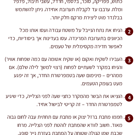
כתוש, פפריקה, סוכר, בלסמי, חרדל, עשבי תיבול, פלפל
ומלח. ערבבו עד לקבלת תערובת אחידה. ניתן להשתמש
בבלנדר מוט ליצירת מרקם חלק יותר.
הניחו את נתח הנייבל על משטח עבודה ועסו אותו מכל
הכיוונים בתערובת המרינדה. עסו בעדינות אך ביסודיות, כדי
לאפשר חדירה מקסימלית של טעמים.
העבירו לשקית ואקום (או שקית אטומה עם כמה שפחות אוויר)
והניחו במקרר לשעתיים לפחות (רצוי למשך לילה שלם). אם
ממהרים – מינימום שעה בטמפרטורת החדר, אך זה יפגע
מעט בעומק הטעמים.
הוציאו את הבשר מהמקרר כחצי שעה לפני הצלייה, כדי שיגיע
לטמפרטורת החדר – זה קריטי לבישול אחיד.
חממו מחבת ברזל יצוק או מחבת עם תחתית עבה לחום גבוה
מאוד. חשוב לוודא שהמחבת לוהטת לפני הצלייה. מרחו
שכבת שמן קנולה שטוחה על המחבת בעזרת נייר סופג.