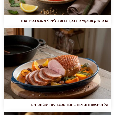
ארטישוק עם קציצות בקר ברוטב לימוני משגע בסיר אחד
אל תייבשו: חזה אווז בתנור ממכר עם זיגוג תפוזים