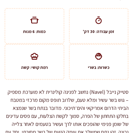
זמן עבודה: 30 דק'
כמות: 6 מנות
כשרות: בשרי
רמת קושי: קשה
סטייק נייבל (Navel) נחשב לפנינה קולינרית לא מוערכת מספיק
– גוש בשר עשיר ומלא טעם, שלרוב תופס מקום מרכזי במטבח
הביתי הדרום אמריקאי והים־תיכוני. מדובר בנתח בשר שנמצא
בחלקו התחתון של הפרה, סמוך לקשת הצלעות, עם פסים עדינים
של שומן פנימי שהופכים אותו לרך ועשיר בטעמים לאחר צלייה
נכונה. זהו נתח שמשלב את עומק הטעם של בשר מסורתי, יחד עם