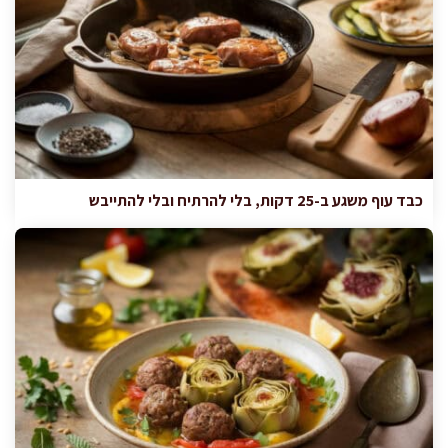
כבד עוף משגע ב-25 דקות, בלי להרתיח ובלי להתייבש