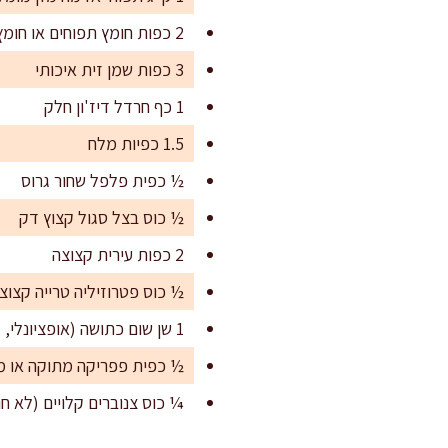
2 כפות חומץ תפוחים או חומץ שרי
3 כפות שמן זית איכותי
1 כף חרדל דיז'ון חלק
1.5 כפיות מלח
½ כפית פלפל שחור גרוס
½ כוס בצל סגול קצוץ דק
2 כפות עירית קצוצה
½ כוס פטרוזיליה טרייה קצוצ
1 שן שום כתושה (אופציונלי, לחובבי הטעם העז)
½ כפית פפריקה מתוקה או מ
¼ כוס צנוברים קלויים (לא ח