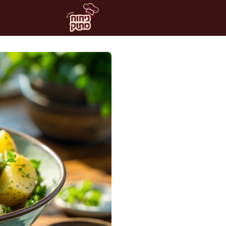
דלג
תוכן