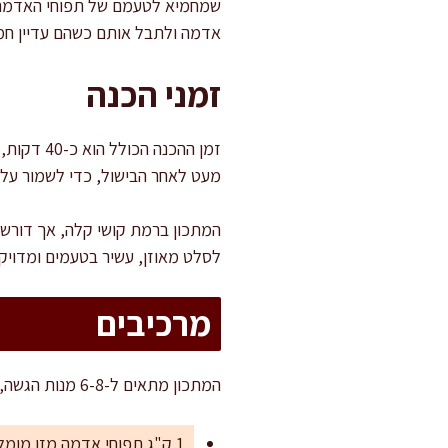
שמחמיא לטעמם של תפוחי האדמה 
אדמה ולתבל אותם כשהם עדיין חמי
זמני הכנה
מעט לאחר הבישול, כדי לשמור על 
המתכון ברמת קושי קלה, אך דורש ת
לסלט מאוזן, עשיר בטעמים ומדויק
מרכיבים
המתכון מתאים ל-6-8 מנות הגשה, אידאלי כתוספת לארוחה קיצית או לאירוח קליל.
1 ק"ג תפוחי אדמה מזן מומלץ (רד פונטיאק, דזירה או תפוחי אדמה אדומים קטנים)