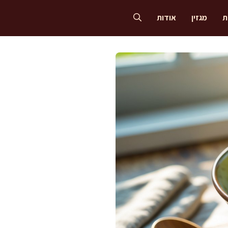
ת
מגזין
אודות