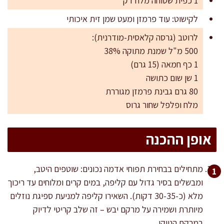
1 כפית שטוחה מלח דק
לקישוט: עוד פרמזן ומעט שמן זית איכותי
לרוטב (גרסה קלאסית-מודרנית):
500 מ"ל שמנת מתוקה 38%
1 כף חמאה (15 גרם)
1 שן שום כתושה
80 גרם גבינת פרמזן מגוררת
מלח ופלפל שחור גרוס
אופן ההכנה
מתחילים בבחירת תפוחי אדמה נכונים: שוטפים היטב,
ומבשלים בסיר גדול עם קליפה, במים קרים ומלוחים עד ריכוך
מלא (כ-30-35 דקות). השאירו קליפה למניעת ספיגת נוזלים
מיותרת ושמירה על מרקם יבש – זה שלב קריטי לדיוק
במרקם הניוקי.