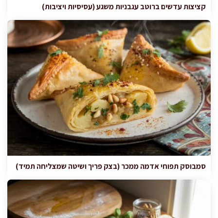
קציצות עדשים ברוטב עגבניות משגע (עסיסיות ויציבות)
סמבוסק תפוחי אדמה ממכר (בצק פריך ושיטה שמצליחה תמיד)