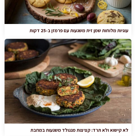
עוגיות מלוחות שמן זית משגעות עם פרמזן ב-25 דקות
לא קישוא ולא תרד: קציצות מנגולד משגעות במחבת