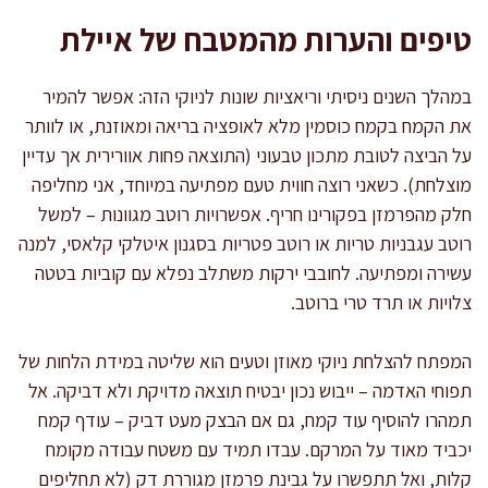
טיפים והערות מהמטבח של איילת
במהלך השנים ניסיתי וריאציות שונות לניוקי הזה: אפשר להמיר
את הקמח בקמח כוסמין מלא לאופציה בריאה ומאוזנת, או לוותר
על הביצה לטובת מתכון טבעוני (התוצאה פחות אוורירית אך עדיין
מוצלחת). כשאני רוצה חווית טעם מפתיעה במיוחד, אני מחליפה
חלק מהפרמזן בפקורינו חריף. אפשרויות רוטב מגוונות – למשל
רוטב עגבניות טריות או רוטב פטריות בסגנון איטלקי קלאסי, למנה
עשירה ומפתיעה. לחובבי ירקות משתלב נפלא עם קוביות בטטה
צלויות או תרד טרי ברוטב.
המפתח להצלחת ניוקי מאוזן וטעים הוא שליטה במידת הלחות של
תפוחי האדמה – ייבוש נכון יבטיח תוצאה מדויקת ולא דביקה. אל
תמהרו להוסיף עוד קמח, גם אם הבצק מעט דביק – עודף קמח
יכביד מאוד על המרקם. עבדו תמיד עם משטח עבודה מקומח
קלות, ואל תתפשרו על גבינת פרמזן מגוררת דק (לא תחליפים