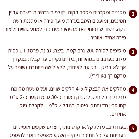
מסננים ומקררים מספר דקות, קולפים בזהירות כשהם עדיין
חמימים, ומועכים היטב בעזרת מועך פירה או מסננת רשת
דקה. חשוב שתפוחי האדמה יהיו חמים כדי למנוע גושים וליצור
פירה אחיד ואוורירי.
מוסיפים לפירה 200 גרם קמח, ביצה, גבינת פרמזן ו-1 כפית
מלח. מערבבים במהירות, בידיים נקיות, עד קבלת בצק רך
אך לא דביק – רק עד לאיחוד, ללא לישה מיותרת (שומר על
מרקם רך ואוורירי).
מחלקים את הבצק ל-4-5 חלקים שווים, ועל משטח מקומח
מגלגלים כל חלק לנקניק באורך כ-30 ס"מ וקוטר כ-2 ס"מ.
קחו סכין חד וחתכו פיסות בגודל 2 ס"מ – לקבלת ניוקי
אחידים.
בעזרת גב מזלג קל או קרש ניוקי, יוצרים שקעים אופייניים
בעדינות על כל חתיכת ניוקי – השקע מאפשר רוטב להיספג