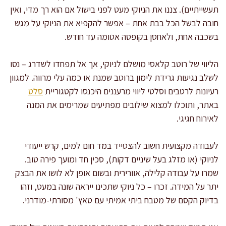
תעשייתיים). צננו את הניוקי מעט לפני בישול אם הוא רך מדי, ואין
חובה לבשל הכל בבת אחת – אפשר להקפיא את הניוקי על מגש
בשכבה אחת, ולאחסן בקופסה אטומה עד חודש.
הליווי של רוטב קלאסי מושלם לניוקי, אך אל תפחדו לשדרג – נסו
לשלב נגיעות גרידת לימון ברוטב שמנת או כמה עלי מרווה. למגוון
רעיונות לרטבים וסלטי ליווי מרעננים היכנסו לקטגוריית
סלט
באתר, ותוכלו למצוא שילובים מפתיעים שמרימים את המנה
לאירוח חגיגי.
לעבודה מקצועית חשוב להצטייד במד חום למים, קרש ייעודי
לניוקי (או מזלג בעל שיניים דקות), סכין חד ומועך פירה טוב.
שמרו על עבודה קלילה, אוורירית ובשום אופן לא לושו את הבצק
יתר על המידה. זכרו – כל ניוקי שתכינו ייראה שונה במעט, וזהו
בדיוק הקסם של מטבח ביתי אמיתי עם טאץ' מסורתי-מודרני.