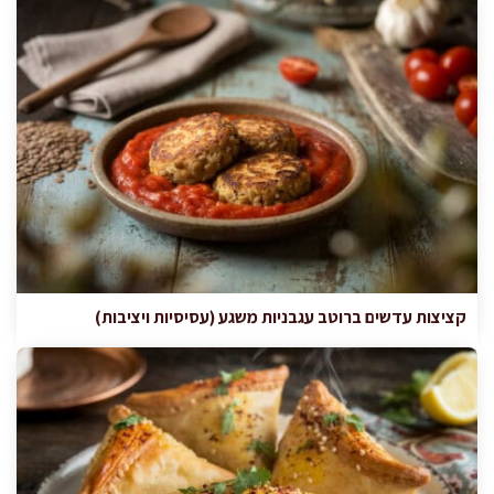
קציצות עדשים ברוטב עגבניות משגע (עסיסיות ויציבות)