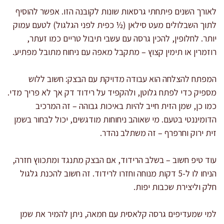
לאורך השנים פיתחתי גרסאות שונות לקובנה הזו. אפשר להוסיף
לתוך השבלולים מעט סילאן (½ כפית לפני הגלגול) לטעם עמוק
יותר. לחלופין, להכין גרסה עם עשבי תיבול טריים כמו זעתר,
רוזמרין או תימין קצוץ – מתקבל מאפה עם ניחוח מתובל מפתיע.
המפתח להצלחה הוא עבודה מדויקת עם הבצק: חשוב ללוש
מספיק כדי לפתח גלוטן, ולהקפיד על רידוד דק אך לא פריך מדי.
כמו כן, שמן הזית חייב להיות באיכות גבוהה – זה המרכיב
הדומיננטי בטעם. מי שאוהב ניחוחות מודגשים, יכול לבחור בשמן
זית ירוק וחרפרף – זה משתלב נהדר.
עוד טיפ חשוב – בשלב הרידוד, אם הבצק מתנגד ומתכווץ חזרה,
הניחו לו ל-5 דקות מנוחה וחזרו לרידוד. זה חשוב להכנת גלגול
חלק וליצירת שכבות יפות.
למי שמעדיפים גרסה קלאסית עם חמאה, ניתן להמיר את שמן