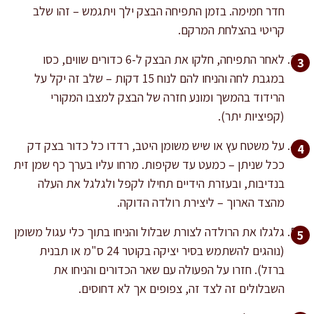
חדר חמימה. בזמן התפיחה הבצק ילך ויתגמש – זהו שלב
קריטי בהצלחת המרקם.
לאחר התפיחה, חלקו את הבצק ל-6 כדורים שווים, כסו
במגבת לחה והניחו להם לנוח 15 דקות – שלב זה יקל על
הרידוד בהמשך ומונע חזרה של הבצק למצבו המקורי
(קפיציות יתר).
על משטח עץ או שיש משומן היטב, רדדו כל כדור בצק דק
ככל שניתן – כמעט עד שקיפות. מרחו עליו בערך כף שמן זית
בנדיבות, ובעזרת הידיים תחילו לקפל ולגלגל את העלה
מהצד הארוך – ליצירת רולדה הדוקה.
גלגלו את הרולדה לצורת שבלול והניחו בתוך כלי עגול משומן
(נוהגים להשתמש בסיר יציקה בקוטר 24 ס"מ או תבנית
ברזל). חזרו על הפעולה עם שאר הכדורים והניחו את
השבלולים זה לצד זה, צפופים אך לא דחוסים.