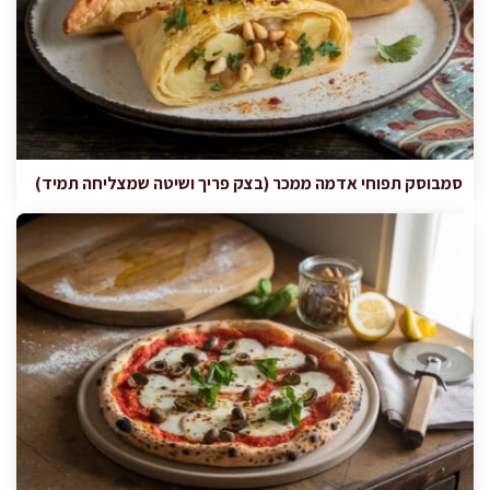
סמבוסק תפוחי אדמה ממכר (בצק פריך ושיטה שמצליחה תמיד)