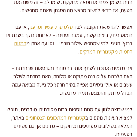
הזית בשומן צמחי או חמאה מזוקקת. שימו לב – זה משנה את
הטעם, אז כדאי לחשוב מראש מה הסגנון שאתם מחפשים.
אפשר להגיש את הקובנה לצד
סלט טרי, עשיר ומרענן
, או עם
חומוס ביתי, ביצים קשות, עמבה וטחינה – לארוחת בוקר בשבת או
ברנץ' חגיגי. למי שמחפש שילוב חורפי – נסו עם אחת מ
המנות
החמות מקטגוריית המרקים
.
אני מזמינה אתכם לשתף אותי בתמונות ובגרסאות שבחרתם –
האם הלכתם על קובנה מתוקה או מלוחה, האם בחרתם לשלב
עשבים או אולי ניסיתם אפייה בסיר חרס? כל גישה מביאה עמה
הבדל מרתק והתוצאה תמיד מרגשת.
למי שרוצה לגוון עם מנות נוספות ברוח מסורתית-מודרנית, תוכלו
למצוא רעיונות נוספים ב
קטגוריית המתכונים הצמחוניים
באתר,
המלאה בשילובים מפתיעים ומדויקים – מזינים אך גם עשירים
בטעמים.