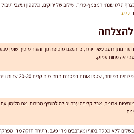
צרף סלט עונתי חמצמץ-פריך. שילוב של ירוקים, מלפפון ועשבי תיבול 
ר
סלט
.
 להצלחה
ועור נותן רוטב עשיר יותר, כי העצם מוסיפה גוף והעור מוסיף שומן טב
ב יהיה פחות עמוק.
שליטה במליחות: אם הזיתים מל
 מוסיפות ארומה, אבל קליפה עבה יכולה להוסיף מרירות. אם הלימון ע
נים.
מבשלים ללא מכסה בסוף ומערבבים מדי פעם. רתיחה חזקה מדי מפרקת