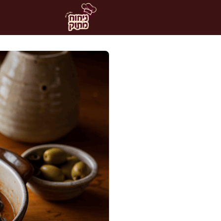
דלג
תוכן