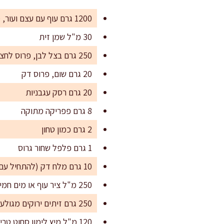
1200 גרם עוף עם עצם ועור, מחולק לחלקים (שוקיים וירכיים מומלץ)
30 מ"ל שמן זית
250 גרם בצל לבן, פרוס לחצי טבעות
20 גרם שום, פרוס דק
20 גרם רסק עגבניות
8 גרם פפריקה מתוקה
2 גרם כמון טחון
1 גרם פלפל שחור גרוס
10 גרם מלח דק (להתחיל עם 8 גרם ולהשלים בסוף לפי מליחות הזיתים)
250 מ"ל ציר עוף או מים חמים
250 גרם זיתים ירוקים מגולענים (אפשר מעורב ירוקים ושחורים)
120 מ"ל מיץ לימון סחוט טרי