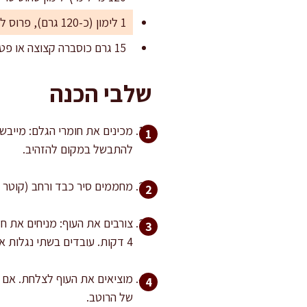
1 לימון (כ-120 גרם), פרוס לפרוסות דקות בעובי 3-4 מ"מ
15 גרם כוסברה קצוצה או פטרוזיליה קצוצה
שלבי הכנה
מכינים את חומרי הגלם: מייבשי
להתבשל במקום להזהיב.
מחממים סיר כבד ורחב (קוטר כ-28 ס"מ) על להבה בינונית-גבוהה, מוסיפים 30 מ"ל שמן זית ומחכים עד שהשמן חם 
4 דקות. עובדים בשתי נגלות אם צריך, כדי לא לצופף את הסיר.
של הרוטב.