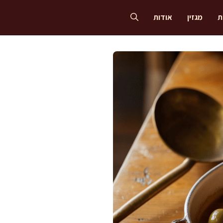
ת
מגזין
אודות