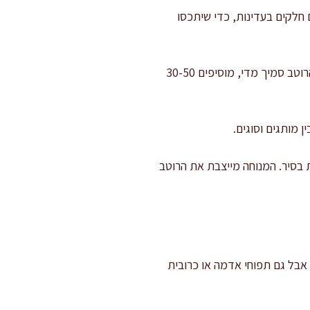
ות את הסיר או הופכים חלקים בעדינות, כדי שיתכסו
מסירים מכסה ומבשלים עוד 10-15 דקות לצמצום. המטרה היא רוטב סמיך שמצפה את גב הכף. אם הרוטב סמיך מדי, מוסיפים 30-50
 מותגים וסוגים.
תיבול: מכבים את האש, מפזרים כוסברה או פטרוזיליה, ונותנים למנה לנוח 10 דקות בסיר. המנוחה מייצבת את הרוטב
 אבל גם תפוחי אדמה או כרובית