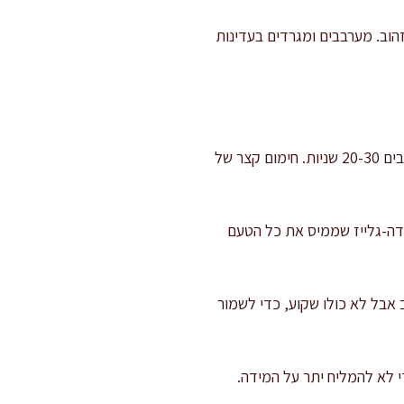
 לקבל צבע זהוב. מערבבים ומגרדים בעדינות
פותחים תיבול: מוסיפים רסק עגבניות ומטגנים 1 דקה, ואז מוסיפים פפריקה, כמון ופלפל שחור ומערבבים 20-30 שניות. חימום קצר של
שלב דה-גלייז שממיס את כל הטעם
 אבל לא כולו שקוע, כדי לשמור