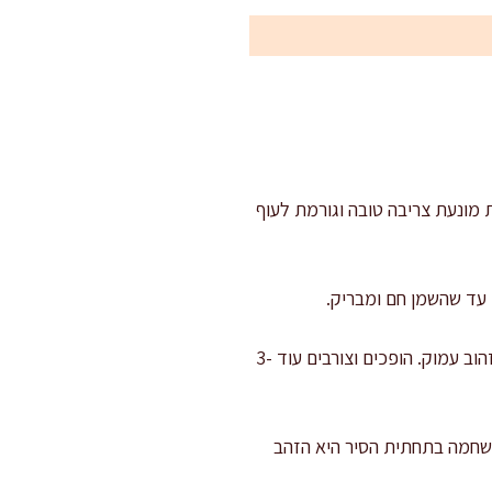
ת מונעת צריבה טובה וגורמת לעוף
צורבים את העוף: מניחים את חלקי העוף עם העור כלפי מטה וצורבים 5-7 דקות בלי להזיז, עד שהעור זהוב עמוק. הופכים וצורבים עוד 3-
"ל ומסננים את השאר. שכבת ההשחמה בתחתית הסיר היא הזהב