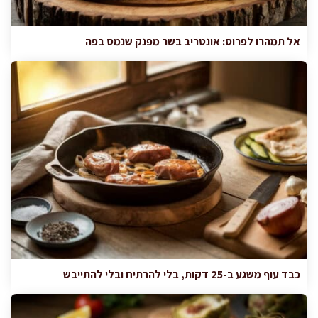
אל תמהרו לפרוס: אונטריב בשר מפנק שנמס בפה
כבד עוף משגע ב-25 דקות, בלי להרתיח ובלי להתייבש