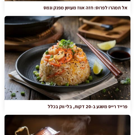
אל תמהרו לפרוס: חזה אווז מעושן מפנק ונמס
פרייד רייס משגע ב-20 דקות, בלי ווק בכלל