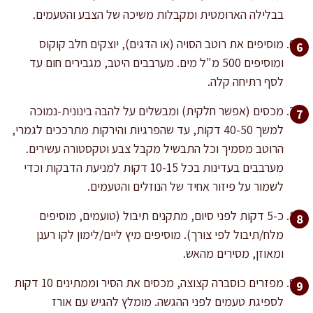
בבלילה הארומטית ומקבלות משיכה של הצבע והטעמים.
מוסיפים את רוטב הסויה (או הדגים), יוצקים חלב קוקוס
ומוסיפים 500 מ"ל מים. מערבבים היטב, מגבירים חום עד
לסף רתיחה קלה.
מכסים (אפשר חלקית) ומבשלים על להבה בינונית-נמוכה
למשך 40-50 דקות, עד שהפרגיות והירקות מתרככים לגמרי,
הרוטב מסמיך וכל התבשיל מקבל צבע וטקסטורה עשירים.
מערבבים בעדינות בכל 10-15 דקות למניעת הדבקות וכדי
לשמור על פיזור אחיד של הנוזלים והטעמים.
כ-5 דקות לפני סיום, מתקנים תיבול (טועמים, מוסיפים
מלח/תיבול לפי צורך). מוסיפים מיץ ליים/לימון לקו רענן
ומאוזן, מסירים מהאש.
מפזרים כוסברה קצוצה, מכסים את הסיר וממתינים 10 דקות
לספיגת טעמים לפני ההגשה. מומלץ להגיש עם אורז