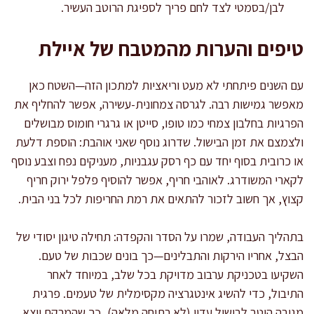
לבן/בסמטי לצד לחם פריך לספיגת הרוטב העשיר.
טיפים והערות מהמטבח של איילת
עם השנים פיתחתי לא מעט וריאציות למתכון הזה—השטח כאן
מאפשר גמישות רבה. לגרסה צמחונית-עשירה, אפשר להחליף את
הפרגיות בחלבון צמחי כמו טופו, סייטן או גרגרי חומוס מבושלים
ולצמצם את זמן הבישול. שדרוג נוסף שאני אוהבת: הוספת דלעת
או כרובית בסוף יחד עם כף רסק עגבניות, מעניקים נפח וצבע נוסף
לקארי המשודרג. לאוהבי חריף, אפשר להוסיף פלפל ירוק חריף
קצוץ, אך חשוב לזכור להתאים את רמת החריפות לכל בני הבית.
בתהליך העבודה, שמרו על הסדר והקפדה: תחילה טיגון יסודי של
הבצל, אחריו הירקות והתבלינים—כך בונים שכבות של טעם.
השקיעו בטכניקת ערבוב מדויקת בכל שלב, במיוחד לאחר
התיבול, כדי להשיג אינטגרציה מקסימלית של טעמים. פרגית
מגיבה היטב לבישול עדין (לא רתיחה מלאה), כך שהמרקם יוצא