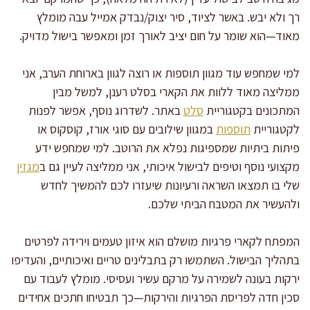
רך ולא יבש. באשר לציוד, סיר יצוק/נבדק אמייל עבה מומלץ
מאוד—הוא שומר על חום יציב לאורך זמן ומאפשר בישול מדויק.
למי שמחפש עוד מגוון תוספות או רוצה לגוון בארוחת הערב, אני
ממליצה מאוד ללוות את הקארי בסלט רענן, למשל מבין
המתכונים בקטגוריית
סלט
באתר. לשדרוג נוסף, אפשר לפנות
לקטגוריית
תוספות
במגוון שילובים עם סוגי אורז, קוסקוס או
פיתות ביתיות שמספיגות נפלא את הרוטב. למי שמחפש ידע
מקצועי נוסף וטיפים לבישול איכותי, אני ממליצה לעיין גם ב
מגזין
שלי בו תמצאו השראה ורעיונות שיעזרו לכם להמשיך לחדש
ולהעשיר את המטבח הביתי שלכם.
המפתח לקארי פרגיות מושלם הוא איזון טעמים וירידה לפרטים
בתהליך הבישול. השתמשו רק בתבלינים טריים ואיכותיים, והעדיפו
ירקות בעונה לשמירה על מרקם עשיר ועסיסי. מומלץ לעבוד עם
סכין חדה לפריסת הפרגיות והירקות—כך תבטיחו חתכים אחידים