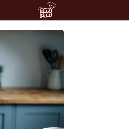
דלג
תוכן