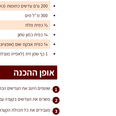
200 גרם עדשים כתומות (כוס)
300 מ"ל מים
½ כפית מלח
¼ כפית כמון טחון
¼ כפית אבקת שום (אופציונל
1 כף שמן זית (לאפייה מוצלחת יותר)
אופן ההכנה
שוטפים היטב את העדשים הכתו
משרים את העדשים בקערה עם 300 מ"ל מים למשך 30 דקות לפחות. השריה זו עוזרת לריכוך ומבטיחה מרקם חלק לאחר הטח
מעבירים את כל תכולת הקערה (