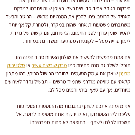
הפרעות – תנו לתנור לעשות את העבודה. חשוב לחתוך את
הירקות בגודל אחיד כדי שיתבשלו באופן שווה ויתרמו למרקם
האחיד של הרוטב. ניתן להכין את המנה יום מראש – הרוטב והבשר
משתבחים משמעותית אחרי שהות במקרר, ולמחרת קל אף יותר
להסיר שומן עודף לפני החימום. הגישו חם, עם קישוט של גרידת
לימון טרייה מעל – לקונטרה מפתיעה ומשדרגת במיוחד.
אם אתם מחפשים להעשיר את שולחן האירוח סביב המנה הזו,
תוכלו לשלב גם מנת פתיחה כמו
מרק שורשים עשיר
או
סלט ירוק
מרענן
שיאזן את עומק הטעמים. לחובבי הבישול הביתי, זהו מתכון
קלאסי עם טוויסט מודרני שתמיד מרשים – תבשיל נהדר לאירועים
מיוחדים, אך עם טאץ' ביתי וחמים מכל לב.
אני מזמינה אתכם לשתף בתגובות מה התוספות המועדפות
עליכם ליד האוסובוקו, ואילו ירקות אתם מוסיפים לרוטב. אל
תשכחו לצלם ולשתף – התוצאה לא פחות ממרהיבה!