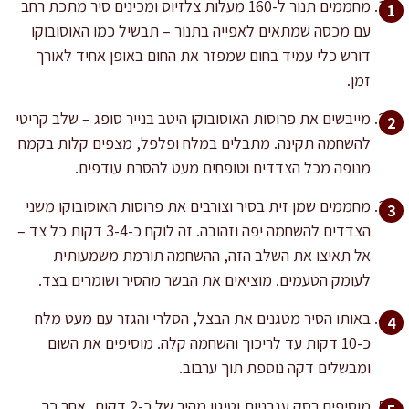
מחממים תנור ל-160 מעלות צלזיוס ומכינים סיר מתכת רחב
עם מכסה שמתאים לאפייה בתנור – תבשיל כמו האוסובוקו
דורש כלי עמיד בחום שמפזר את החום באופן אחיד לאורך
זמן.
מייבשים את פרוסות האוסובוקו היטב בנייר סופג – שלב קריטי
להשחמה תקינה. מתבלים במלח ופלפל, מצפים קלות בקמח
מנופה מכל הצדדים וטופחים מעט להסרת עודפים.
מחממים שמן זית בסיר וצורבים את פרוסות האוסובוקו משני
הצדדים להשחמה יפה וזהובה. זה לוקח כ-3-4 דקות כל צד –
אל תאיצו את השלב הזה, ההשחמה תורמת משמעותית
לעומק הטעמים. מוציאים את הבשר מהסיר ושומרים בצד.
באותו הסיר מטגנים את הבצל, הסלרי והגזר עם מעט מלח
כ-10 דקות עד לריכוך והשחמה קלה. מוסיפים את השום
ומבשלים דקה נוספת תוך ערבוב.
מוסיפים רסק עגבניות וטיגון מהיר של כ-2 דקות, אחר כך