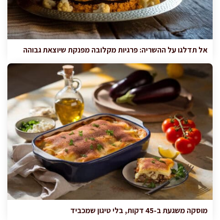
אל תדלגו על ההשריה: פרגיות מקלובה מפנקת שיוצאת גבוהה
מוסקה משגעת ב-45 דקות, בלי טיגון שמכביד