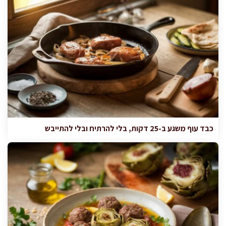
כבד עוף משגע ב-25 דקות, בלי להרתיח ובלי להתייבש