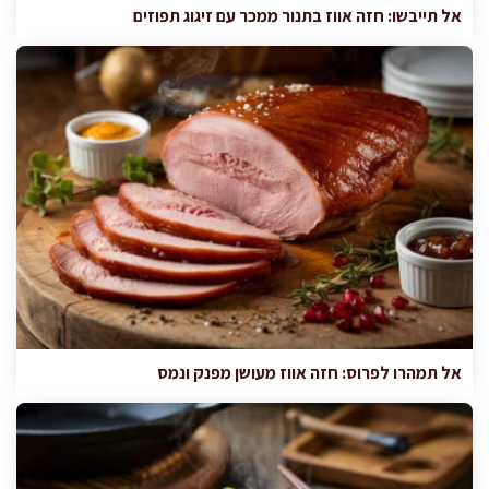
אל תייבשו: חזה אווז בתנור ממכר עם זיגוג תפוזים
אל תמהרו לפרוס: חזה אווז מעושן מפנק ונמס