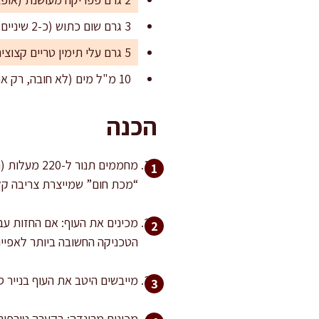
3 גרם שום כתוש (כ-2 שיניים)
5 גרם עלי תימין טריים קצוצים או 2 גרם תימין יבש
10 מ"ל מים (לא חובה, רק אם המרינדה סמיכה מדי)
הכנה
“מכת חום” שמייצרת צריבה קל
הטכניקה החשובה ביותר לאפייה
מייבשים היטב את העוף בנייר ס
מכינים מרינדה: בקערה טורפים