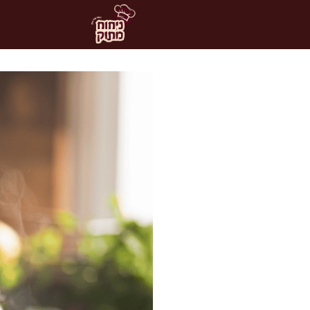
דלג
תוכן