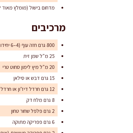
מדחום בישול (מומלץ מאוד ל
מרכיבים
800 גרם חזה עוף (4–6 יחידות), ללא עצם וללא עור
25 מ"ל שמן זית
20 מ"ל מיץ לימון סחוט טרי
15 גרם דבש או סילאן
12 גרם חרדל דיז’ון או חרדל חלק
8 גרם מלח דק
2 גרם פלפל שחור טחון
6 גרם פפריקה מתוקה
2 גרם פפריקה מעושנת (אופציונלי, מוסיף עומק)