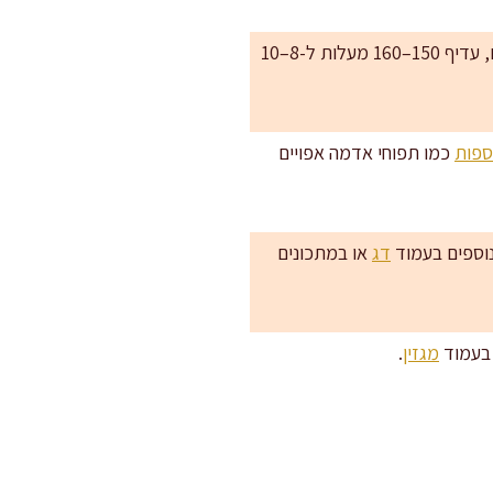
הכנה מראש לארוחות: אחרי קירור מלא, פורסים ושומרים בקופסה אטומה עד 3 ימים במקרר. לחימום, עדיף 150–160 מעלות ל-8–10
ספות
כמו תפוחי אדמה אפויים
נוספים בעמוד
דג
או במתכונים
 בעמוד
מגזין
.