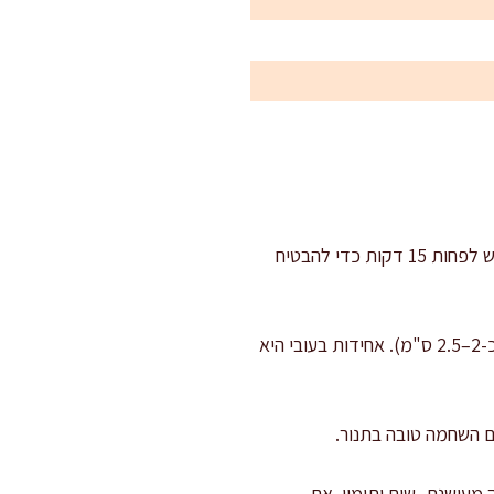
מחממים תנור ל-220 מעלות (חום עליון-תחתון). אם יש מצב טורבו, אפשר 210 מעלות. מחממים מראש לפחות 15 דקות כדי להבטיח
מכינים את העוף: אם החזות עבים מאוד, פורסים כל יחידה לרוחב לשתי פרוסות עבות (עובי אחיד של כ-2–2.5 ס"מ). אחידות בעובי היא
ים השחמה טובה בתנור.
 מעושנת, שום ותימין. אם