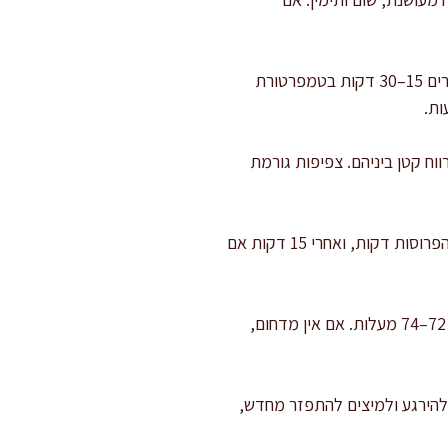
מצפים את העוף: מוסיפים את חזות העוף לקערה ומעסים בעדינות עד שכל יחידה מצופה היטב. משאירים 15–30 דקות בטמפרטורת
וח קטן ביניהם. צפיפות גורמת
אופים בחום גבוה: מכניסים לתנור ואופים 12–18 דקות, לפי עובי. מתחילים לבדוק אחרי 12 דקות אם הפרוסות דקות, ואחרי 15 דקות אם
בודקים מוכנות בצורה מקצועית: הדרך המדויקת היא מדחום. מכניסים לנקודה העבה ביותר ומחפשים 72–74 מעלות. אם אין מדחום,
–8 דקות. המנוחה מאפשרת לסיבים להירגע ולמיצים להתפזר מחדש,