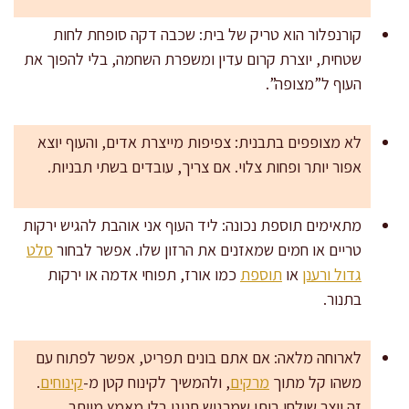
קורנפלור הוא טריק של בית: שכבה דקה סופחת לחות
שטחית, יוצרת קרום עדין ומשפרת השחמה, בלי להפוך את
העוף ל”מצופה”.
לא מצופפים בתבנית: צפיפות מייצרת אדים, והעוף יוצא
אפור יותר ופחות צלוי. אם צריך, עובדים בשתי תבניות.
מתאימים תוספת נכונה: ליד העוף אני אוהבת להגיש ירקות
טריים או חמים שמאזנים את הרזון שלו. אפשר לבחור
סלט
גדול ורענן
או
תוספת
כמו אורז, תפוחי אדמה או ירקות
בתנור.
לארוחה מלאה: אם אתם בונים תפריט, אפשר לפתוח עם
משהו קל מתוך
מרקים
, ולהמשיך לקינוח קטן מ-
קינוחים
.
זה יוצר שולחן ביתי שמרגיש חגיגי בלי מאמץ מיותר.