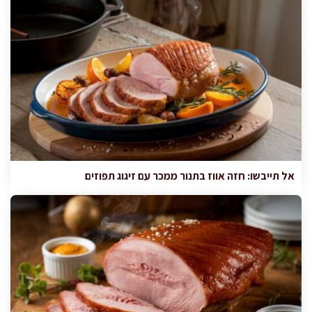
אל תייבשו: חזה אווז בתנור ממכר עם זיגוג תפוזים