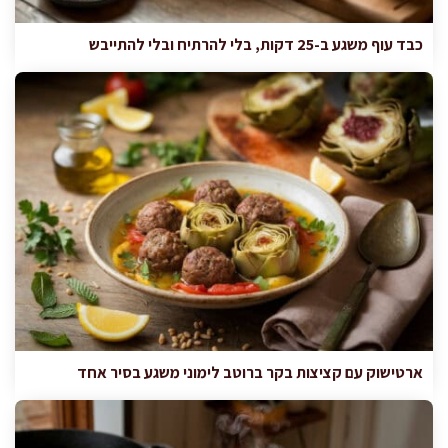
כבד עוף משגע ב-25 דקות, בלי להרתיח ובלי להתייבש
ארטישוק עם קציצות בקר ברוטב לימוני משגע בסיר אחד