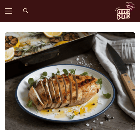
דלג
תוכן