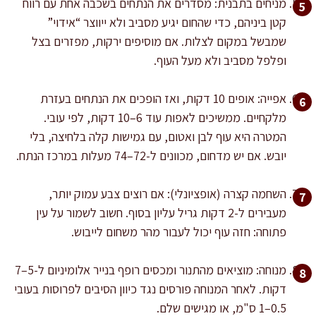
מניחים בתבנית: מסדרים את הנתחים בשכבה אחת עם רווח
קטן ביניהם, כדי שהחום יגיע מסביב ולא ייווצר “אידוי”
שמבשל במקום לצלות. אם מוסיפים ירקות, מפזרים בצל
ופלפל מסביב ולא מעל העוף.
אפייה: אופים 10 דקות, ואז הופכים את הנתחים בעזרת
מלקחיים. ממשיכים לאפות עוד 6–10 דקות, לפי עובי.
המטרה היא עוף לבן ואטום, עם גמישות קלה בלחיצה, בלי
יובש. אם יש מדחום, מכוונים ל-72–74 מעלות במרכז הנתח.
השחמה קצרה (אופציונלי): אם רוצים צבע עמוק יותר,
מעבירים ל-2 דקות גריל עליון בסוף. חשוב לשמור על עין
פתוחה: חזה עוף יכול לעבור מהר משחום לייבוש.
מנוחה: מוציאים מהתנור ומכסים רופף בנייר אלומיניום ל-5–7
דקות. לאחר המנוחה פורסים נגד כיוון הסיבים לפרוסות בעובי
0.5–1 ס"מ, או מגישים שלם.