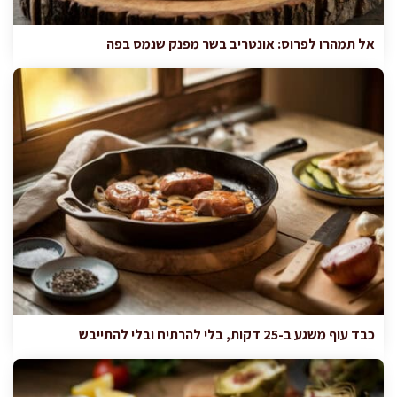
אל תמהרו לפרוס: אונטריב בשר מפנק שנמס בפה
כבד עוף משגע ב-25 דקות, בלי להרתיח ובלי להתייבש