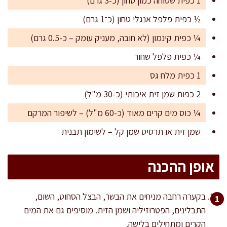
1 כפית שטוחה כמון טחון (כ-3 גרם)
½ כפית פלפל אנגלי טחון (כ־1 גרם)
¼ כפית קינמון (לא חובה, מעניק עומק – כ-0.5 גרם)
¼ כפית פלפל שחור
1 כפית מלח גס
2 כפות שמן זית איכותי (כ-30 מ"ל)
¼ כוס מים קרים מאוד (כ-60 מ"ל) – לשיפור המרקם
שמן זית או תרסיס שמן קל – לשימון תבנית
אופן ההכנה
בקערה רחבה מניחים את הבשר, הבצל הסחוט, השום,
התבלינים, הפטרוזיליה ושמן הזית. מוסיפים גם את המים
הקרים ומתחילים בלישה.