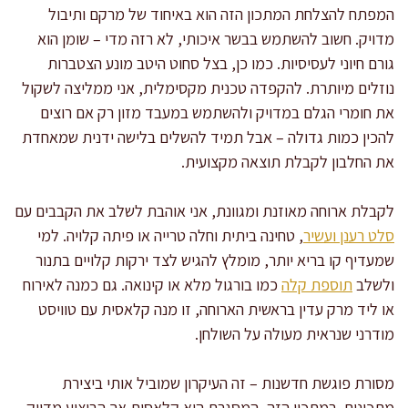
המפתח להצלחת המתכון הזה הוא באיחוד של מרקם ותיבול
מדויק. חשוב להשתמש בבשר איכותי, לא רזה מדי – שומן הוא
גורם חיוני לעסיסיות. כמו כן, בצל סחוט היטב מונע הצטברות
נוזלים מיותרת. להקפדה טכנית מקסימלית, אני ממליצה לשקול
את חומרי הגלם במדויק ולהשתמש במעבד מזון רק אם רוצים
להכין כמות גדולה – אבל תמיד להשלים בלישה ידנית שמאחדת
את החלבון לקבלת תוצאה מקצועית.
לקבלת ארוחה מאוזנת ומגוונת, אני אוהבת לשלב את הקבבים עם
סלט רענן ועשיר
, טחינה ביתית וחלה טרייה או פיתה קלויה. למי
שמעדיף קו בריא יותר, מומלץ להגיש לצד ירקות קלויים בתנור
ולשלב
תוספת קלה
כמו בורגול מלא או קינואה. גם כמנה לאירוח
או ליד מרק עדין בראשית הארוחה, זו מנה קלאסית עם טוויסט
מודרני שנראית מעולה על השולחן.
מסורת פוגשת חדשנות – זה העיקרון שמוביל אותי ביצירת
מתכונים. במתכון הזה, המסגרת היא קלאסית אך הביצוע מדויק