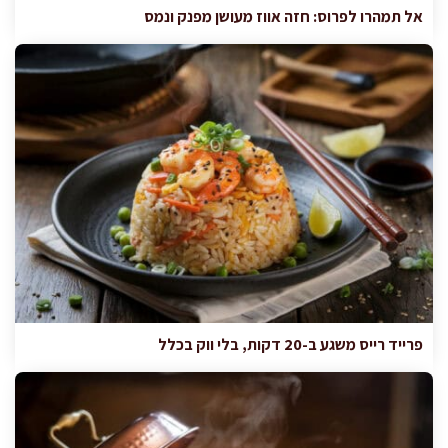
אל תמהרו לפרוס: חזה אווז מעושן מפנק ונמס
פרייד רייס משגע ב-20 דקות, בלי ווק בכלל