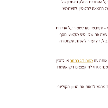
על הפרוסות בחלק האחרון של
ת קרמליזציה עשירה ומלוחה. לגרסה Vegan, אפשר לוותר על החמאה לחלוטין ולהשתמש
 יתייבשו. נסו לשמור על אחידות
שה את שלו. טיפ מקצועי נוסף:
ל נייר סופג ל-15 דקות לפני ערבוב עם התיבול, זה יעזור להשגת טקסטורה
 אותה עם
מנות דג בתנור
או להכין
נה אגוזי לוז קצוצים דק ואפשרו
רגש לראות את הגיוון הקולינרי