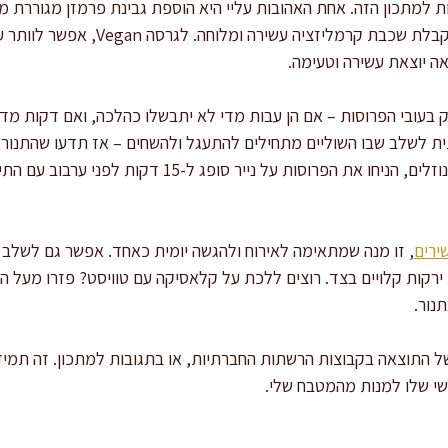
 למתכון הזה. אחת האהובות עליי היא הוספת גבינת פרמזן מגוררת מ
האפייה – 10 דקות לפני הסיום – לקבלת שכב
ה יוצאת עשירה וטעימה.
עובי הפרוסות – אם הן עבות מדי לא יתבשלו כהלכה, ואם דקות מדי –
ית לשלב שבו השוליים מתחילים להתעגל ולהשחים – אז תדעו שהתנור ע
אם תפוחי האדמה שבחרתם עתירי נוזלים, הניחו את הפרוסות ע
ירים
, זו מנה שמתאימה לאירוח ולהגשה יומית כאחד. אפשר גם לשלב
רקות קלויים בצד. רוצים ללכת על קלאסיקה עם טוויסט? פזרו מעל המ
נור.
 התוצאה בקבוצות הרשתות החברתיות, או בתגובות למתכון. זה תמיד מ
שי שלו למנות מהמטבח שלי.