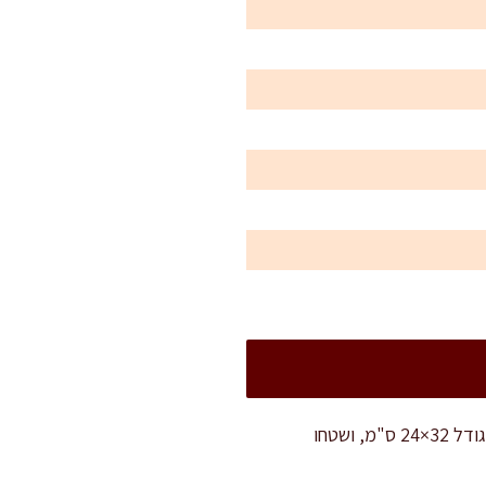
חממו את התנור ל-200 מעלות צלזיוס, טורבו. הכינו תבנית אפייה בקוטר 28 ס"מ או תבנית מלבנית בגודל 32×24 ס"מ, ושטחו