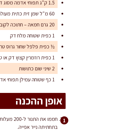
1.5 ק"ג תפוחי אדמה מסוג דזירה או ראטה – קלופים ופרוסים דק (כ-2-3 מ"מ עובי)
60 מ"ל שמן זית כתית מעולה
20 גרם חמאה – חתוכה לקוביות קטנות (לא חובה אבל מוסיף עומק טעמים)
1 כפית שטוחה מלח דק
½ כפית פלפל שחור גרוס טרי
1 כפית רוזמרין קצוץ דק או טימין טרי
2 שיני שום כתושות
1 כף שטוחה עמילן תפוחי אדמה (לספיגת לחות ויצירת קריספיות)
אופן ההכנה
בתחתיתה נייר אפייה.