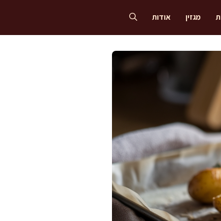
ת
מגזין
אודות