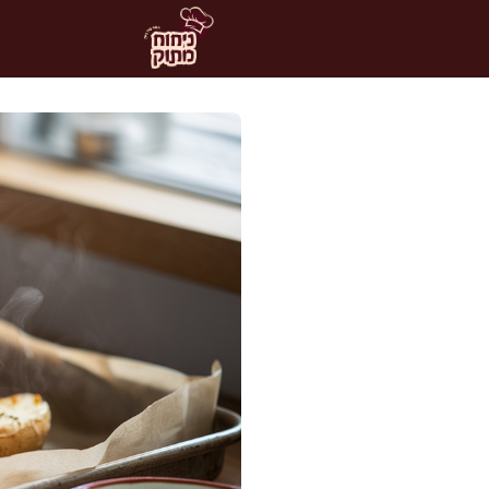
דלג
תוכן