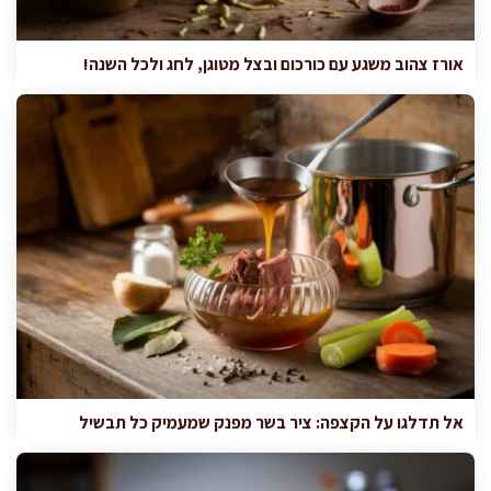
אורז צהוב משגע עם כורכום ובצל מטוגן, לחג ולכל השנה!
אל תדלגו על הקצפה: ציר בשר מפנק שמעמיק כל תבשיל