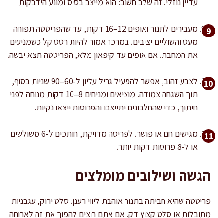
עדיין נוזלי. זה שלב חשוב: הוא מייצב בסיס ומונע הידבקות.
מעבירים לתנור ואופים 12–16 דקות, עד שהפריטטה תפוחה
מעט והשוליים יציבים. במרכז אמור להיות רטט קל כשמניעים
את המחבת. אם אופים עד קיפאון מלא, הפריטטה תצא יבשה.
לצבע זהוב, אפשר להפעיל גריל עליון ל-60–90 שניות בסוף,
תוך השגחה צמודה. מוציאים ומניחים 8–10 דקות מנוחה לפני
חיתוך, כדי שהחלבונים יתייצבו והפרוסות ייצאו נקיות.
מגישים חם או פושר. לפריסה מדויקת, חותכים ל-6 משולשים
או ל-8 פרוסות דקות יותר.
הגשה ושילובים מומלצים
פריטטה שהיא חביתה בתנור אוהבת ליווי רענן: סלט ירוק, עגבניות
מתובלות או סלט קצוץ דק. אם אתם רוצים להפוך את זה לארוחה