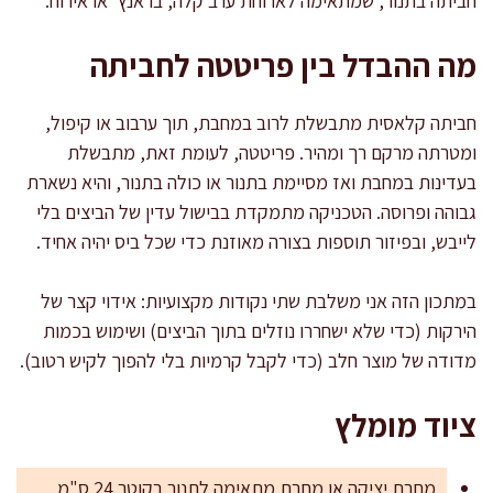
חביתה בתנור, שמתאימה לארוחת ערב קלה, בראנץ’ או אירוח.
מה ההבדל בין פריטטה לחביתה
חביתה קלאסית מתבשלת לרוב במחבת, תוך ערבוב או קיפול,
ומטרתה מרקם רך ומהיר. פריטטה, לעומת זאת, מתבשלת
בעדינות במחבת ואז מסיימת בתנור או כולה בתנור, והיא נשארת
גבוהה ופרוסה. הטכניקה מתמקדת בבישול עדין של הביצים בלי
לייבש, ובפיזור תוספות בצורה מאוזנת כדי שכל ביס יהיה אחיד.
במתכון הזה אני משלבת שתי נקודות מקצועיות: אידוי קצר של
הירקות (כדי שלא ישחררו נוזלים בתוך הביצים) ושימוש בכמות
מדודה של מוצר חלב (כדי לקבל קרמיות בלי להפוך לקיש רטוב).
ציוד מומלץ
מחבת יציקה או מחבת מתאימה לתנור בקוטר 24 ס"מ