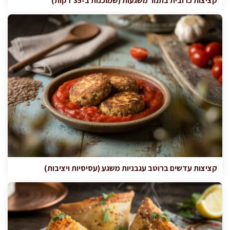
קציצות כרובית בתנור משגעות (שמוכנות ב-35 דקות)
קציצות עדשים ברוטב עגבניות משגע (עסיסיות ויציבות)