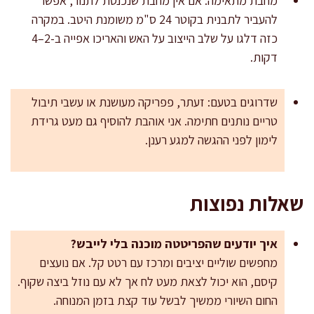
מחבת מתאימה: אם אין מחבת שנכנסת לתנור, אפשר
להעביר לתבנית בקוטר 24 ס"מ משומנת היטב. במקרה
כזה דלגו על שלב הייצוב על האש והאריכו אפייה ב-2–4
דקות.
שדרוגים בטעם: זעתר, פפריקה מעושנת או עשבי תיבול
טריים נותנים חתימה. אני אוהבת להוסיף גם מעט גרידת
לימון לפני ההגשה למגע רענן.
שאלות נפוצות
איך יודעים שהפריטטה מוכנה בלי לייבש?
מחפשים שוליים יציבים ומרכז עם רטט קל. אם נועצים
קיסם, הוא יכול לצאת מעט לח אך לא עם נוזל ביצה שקוף.
החום השיורי ממשיך לבשל עוד קצת בזמן המנוחה.