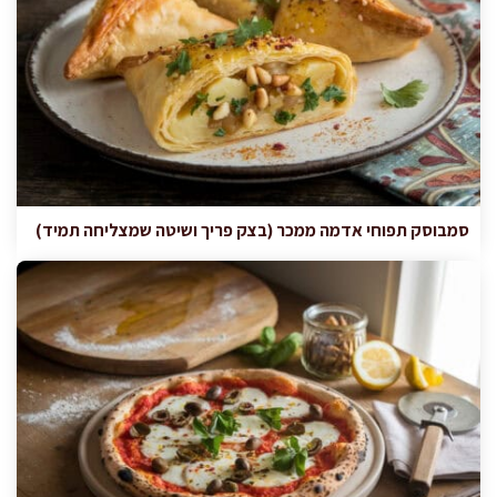
סמבוסק תפוחי אדמה ממכר (בצק פריך ושיטה שמצליחה תמיד)