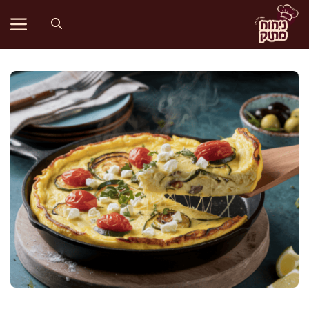
דלג
תוכן