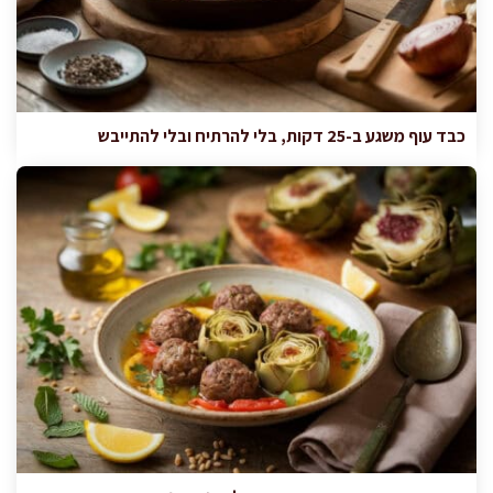
כבד עוף משגע ב-25 דקות, בלי להרתיח ובלי להתייבש