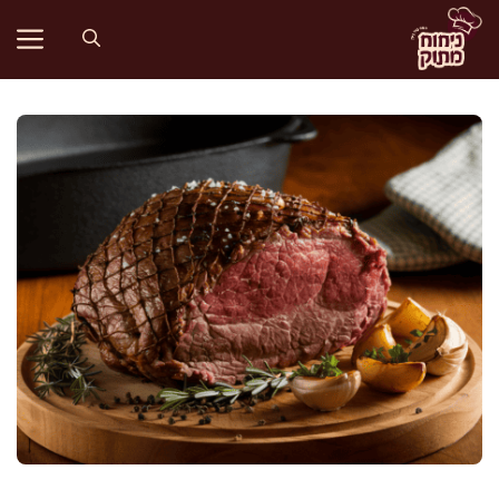
דלג
תוכן