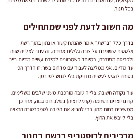
מקצועית, עם הסברים ברורים כדי שתוכלו לשחזר תוצאה מצוינת
בכל תנור.
מה חשוב לדעת לפני שמתחילים
בדרך כלל “ברשת” אומר שהנתח קשור או נתון בתוך רשת
אלסטית ששומרת על צורה גלילית אחידה. זה עוזר לצלייה שווה
ולפריסה מסודרת, במיוחד כשמכוונים למידת עשייה מדיום-רייר
עד מדיום. אני ממליצה לעבוד עם מדחום בשר: זו הדרך הכי
בטוחה להגיע לעשייה מדויקת בלי לנחש לפי זמן.
עוד נקודה חשובה: צלייה טובה מורכבת משני שלבים משלימים.
קודם יוצרים השחמה (קרמליזציה) בשלב חום גבוה, אחר כך
ממשיכים בחום מתון כדי להביא את הליבה לטמפרטורה הרצויה
בלי לייבש את החוץ.
מרכיבים לרוסטביף ברשת בתנור