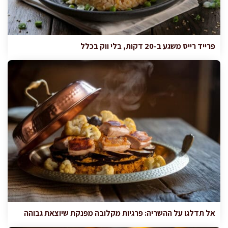
פרייד רייס משגע ב-20 דקות, בלי ווק בכלל
אל תדלגו על ההשריה: פרגיות מקלובה מפנקת שיוצאת גבוהה