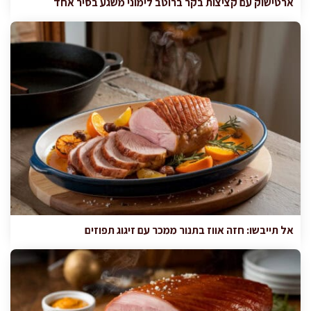
ארטישוק עם קציצות בקר ברוטב לימוני משגע בסיר אחד
אל תייבשו: חזה אווז בתנור ממכר עם זיגוג תפוזים