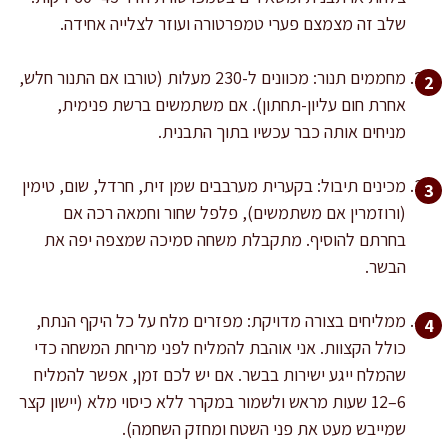
שלב זה מצמצם פערי טמפרטורה ועוזר לצלייה אחידה.
מחממים תנור: מכוונים ל-230 מעלות (טורבו אם התנור חלש,
אחרת חום עליון-תחתון). אם משתמשים ברשת פנימית,
מניחים אותה כבר עכשיו בתוך התבנית.
מכינים תיבול: בקערית מערבבים שמן זית, חרדל, שום, טימין
(ורוזמרין אם משתמשים), פלפל שחור וחמאה רכה אם
בחרתם להוסיף. מתקבלת משחה סמיכה שמצפה יפה את
הבשר.
ממליחים בצורה מדויקת: מפזרים מלח על כל היקף הנתח,
כולל הקצוות. אני אוהבת להמליח לפני מריחת המשחה כדי
שהמלח ייגע ישירות בבשר. אם יש לכם זמן, אפשר להמליח
6–12 שעות מראש ולשמור במקרר ללא כיסוי מלא (יישון קצר
שמייבש מעט את פני השטח ומחזק השחמה).