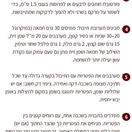
פורטובלו חותכים לרבעים או לפרוסות בעובי 1.5 ס"מ, כדי
לשמור על מרקם בשרני ולא להפוך לדקיקות שמתייבשות.
מכינים תערובת תיבול: ממיסים 30 גרם חמאה (במיקרוגל
20–30 שניות או בסיר קטן), מערבבים עם 20 מ"ל שמן זית,
15 גרם שום קצוץ, 2 גרם מלח, 1 גרם פלפל שחור וטימין.
השילוב של חמאה ושמן זית נותן גם טעם עמוק וגם נקודת
עשן יעילה יותר להשחמה.
מערבבים את הפטריות עם התיבול בקערה גדולה עד שכל
חתיכה מצופה בשכבה דקה ואחידה. ציפוי דק חשוב: אם יש
שלוליות שומן, הפטריות יתטגנו בשומן במקום להיצלות באופן
יבש יחסית.
מסדרים בתבנית בשכבה אחת, עם רווחים קטנים בין
הפטריות. מניחים את הפטריות כך שהצד החתוך (אם יש)
פונה כלפי מטה בתחילת האפייה. זה מייצר מגע טוב עם החום