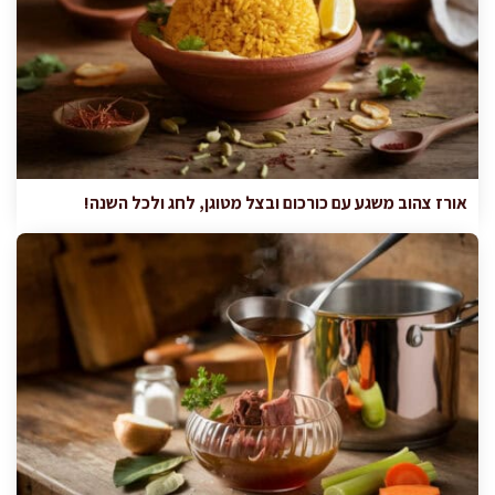
אורז צהוב משגע עם כורכום ובצל מטוגן, לחג ולכל השנה!