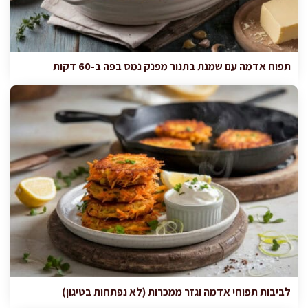
תפוח אדמה עם שמנת בתנור מפנק נמס בפה ב-60 דקות
לביבות תפוחי אדמה וגזר ממכרות (לא נפתחות בטיגון)