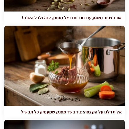
אורז צהוב משגע עם כורכום ובצל מטוגן, לחג ולכל השנה!
אל תדלגו על הקצפה: ציר בשר מפנק שמעמיק כל תבשיל