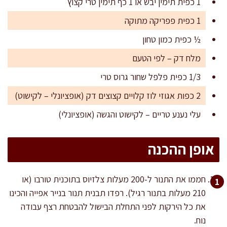
1 כפית תימין יבש או 1 כף תימין טרי קצוץ
1 כפית פפריקה מתוקה
½ כפית כמון טחון
מלח דק – לפי הטעם
1/3 כפית פלפל שחור גרוס טרי
2 כפות אגוזי לוז קלויים קצוצים דק (אופציונלי – לקישוט)
עלי נענע טריים – לקישוט והגשה (אופציונלי)
אופן ההכנה
חממו את התנור ל-200 מעלות צלזיוס בתוכנית טורבו (או
210 מעלות בתנור רגיל). רפדו תבנית תנור בנייר אפייה והכינו
את כל הירקות לפני התחלת הבישול להבטחת רצף עבודה
נוח.