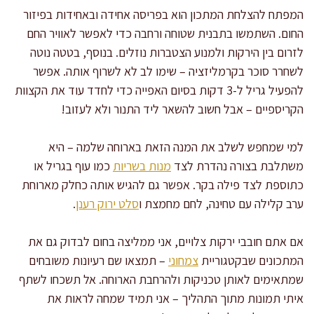
המפתח להצלחת המתכון הוא בפריסה אחידה ובאחידות בפיזור
החום. השתמשו בתבנית שטוחה ורחבה כדי לאפשר לאוויר החם
לזרום בין הירקות ולמנוע הצטברות נוזלים. בנוסף, בטטה נוטה
לשחרר סוכר בקרמליזציה – שימו לב לא לשרוף אותה. אפשר
להפעיל גריל ל-3 דקות בסיום האפייה כדי לחדד עוד את הקצוות
הקריספיים – אבל חשוב להשאר ליד התנור ולא לעזוב!
למי שמחפש לשלב את המנה הזאת בארוחה שלמה – היא
משתלבת בצורה נהדרת לצד
מנות בשריות
כמו עוף בגריל או
כתוספת לצד פילה בקר. אפשר גם להגיש אותה כחלק מארוחת
ערב קלילה עם טחינה, לחם מחמצת ו
סלט ירוק רענן
.
אם אתם חובבי ירקות צלויים, אני ממליצה בחום לבדוק גם את
המתכונים שבקטגוריית
צמחוני
– תמצאו שם רעיונות משובחים
שמתאימים לאותן טכניקות ולהרחבת הארוחה. אל תשכחו לשתף
איתי תמונות מתוך התהליך – אני תמיד שמחה לראות את