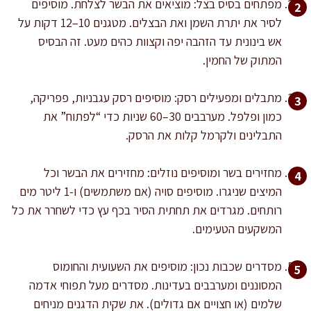
מפתחים בסיס בצל: מוציאים את הבשר לצלחת. מוסיפים
לסיר את יתרת השמן ואת הבצלים. מטגנים 10–12 דקות על
אש בינונית עד הזהבה יפה וקצוות כהים מעט. זה הבסיס
המתוק של החמין.
מתבלים ומפעילים רסק: מוסיפים רסק עגבניות, פפריקה,
כמון ופלפל. מערבבים 30–60 שניות כדי “לפתוח” את
התבלינים ולקרמל קלות את הרסק.
מחזירים בשר ומוסיפים נוזלים: מחזירים את הבשר וכל
המיצים שניגרו. מוסיפים סויה (אם משתמשים) ו-1 ליטר מים
רותחים. מגרדים את תחתית הסיר בכף עץ כדי לשחרר את כל
המשקעים הטעימים.
מסדרים שכבות נכון: מוסיפים את השעועית והחומוס
המסוננים ומערבבים בעדינות. מסדרים מעל תפוחי אדמה
שלמים (או חצויים אם גדולים). את שקית הדגנים מניחים