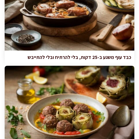
כבד עוף משגע ב-25 דקות, בלי להרתיח ובלי להתייבש