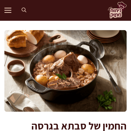
דלג
תוכן
החמין של סבתא בגרסה