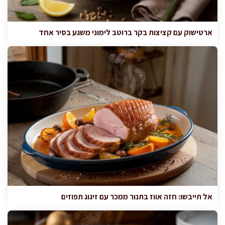
ארטישוק עם קציצות בקר ברוטב לימוני משגע בסיר אחד
אל תייבשו: חזה אווז בתנור ממכר עם זיגוג תפוזים