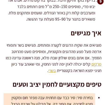
בדיקת בוקר ותיקון תיבול: בבוקר בודקים נוזלים. אם נראה
יבש מדי, מוסיפים 150–250 מ"ל מים רותחים בלבד
ומערבבים קלות רק באזור הנוזלים. טועמים ומתקנים מלח.
משאירים בתנור על 90–95 מעלות עד ההגשה.
איך מגישים
מוציאים את שקית הדגנים לקערה ופותחים. מגישים בשר ותפוחי
אדמה מעל מצע מהדגנים והקטניות, ומוסיפים מעט מהרוטב
הסמיך. אם אתם בונים שולחן שבת מלא, מנה ראשונה עדינה כמו
מרקים
קלים יכולה לאזן יפה לפני החמין, ומי שאוהב עוד כיוון
חגיגי ימצא השראה בקטגוריית
בשרי
.
טיפים מקצועיים לחמין יציב וטעים
בחירת סיר: סיר כבד עם תחתית עבה מפזר חום ומקטין
סיכון לחריכה. אם הסיר דק, אל תדלגו על שכבת הבצל