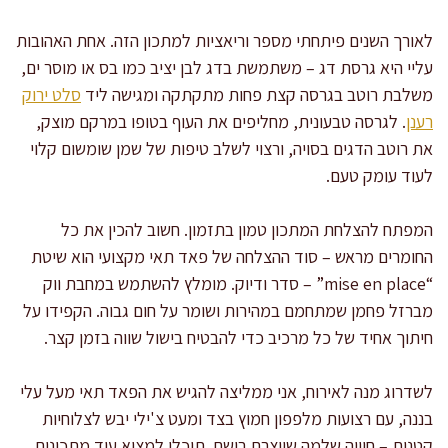
לאורך השנים פיתחתי מספר וריאציות למתכון הזה. אחת האהובות
עליי היא גרסת דג – משתמשת בדג לבן יציב כמו בס או מוסר ים,
משלבת רוטב בגרסה קצת פחות מתקתקה ומגישה ליד
סלט ירוק
רענן
. לגרסה טבעונית, מחליפים את העוף בטופו במרקם מוצק,
את רוטב הדגים בסויה, ורצוי לשלב טיפות של שמן שומשום קלוי
לעוד עומק טעם.
המפתח להצלחת המתכון טמון בתזמון. חשוב להכין את כל
החומרים מראש – סוד ההצלחה של פאד תאי מקצועי הוא שיטת
“mise en place” – סדר ודיוק. מומלץ להשתמש במחבת ווק
מברזל פחמן שמתחמם במהירות ושומר על חום גבוה. הקפידו על
חיתוך אחיד של כל מרכיב כדי להבטיח בישול שווה בזמן קצר.
לשדרוג מנה לאירוח, אני ממליצה להגיש את הפאד תאי מעל עלי
בננה, עם רצועות מלפפון חמוץ בצד ומעט צ'ילי יבש לצלוחיות
קטנות – חוויה שלמה שיוצרת רושם. תוכלו למצוא עוד מתכונים