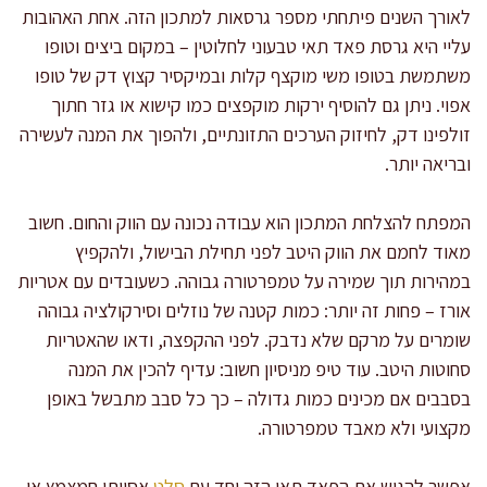
לאורך השנים פיתחתי מספר גרסאות למתכון הזה. אחת האהובות
עליי היא גרסת פאד תאי טבעוני לחלוטין – במקום ביצים וטופו
משתמשת בטופו משי מוקצף קלות ובמיקסיר קצוץ דק של טופו
אפוי. ניתן גם להוסיף ירקות מוקפצים כמו קישוא או גזר חתוך
זולפינו דק, לחיזוק הערכים התזונתיים, ולהפוך את המנה לעשירה
ובריאה יותר.
המפתח להצלחת המתכון הוא עבודה נכונה עם הווק והחום. חשוב
מאוד לחמם את הווק היטב לפני תחילת הבישול, ולהקפיץ
במהירות תוך שמירה על טמפרטורה גבוהה. כשעובדים עם אטריות
אורז – פחות זה יותר: כמות קטנה של נוזלים וסירקולציה גבוהה
שומרים על מרקם שלא נדבק. לפני ההקפצה, ודאו שהאטריות
סחוטות היטב. עוד טיפ מניסיון חשוב: עדיף להכין את המנה
בסבבים אם מכינים כמות גדולה – כך כל סבב מתבשל באופן
מקצועי ולא מאבד טמפרטורה.
אפשר להגיש את הפאד תאי הזה יחד עם
סלט
אסייתי חמצמץ או