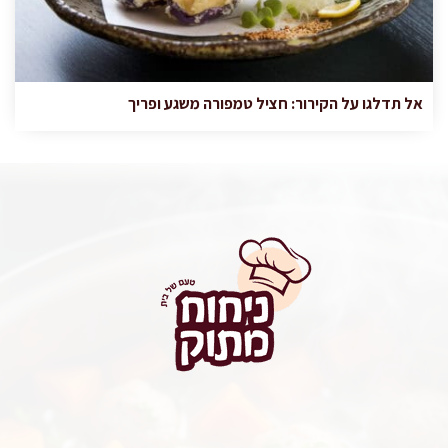
אל תדלגו על הקירור: חציל טמפורה משגע ופריך