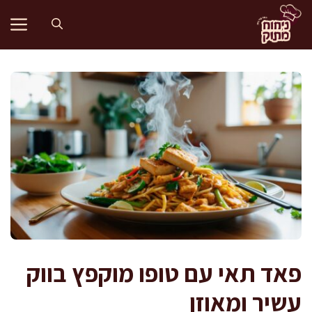
דלג
תוכן
פאד תאי עם טופו מוקפץ בווק
עשיר ומאוזן