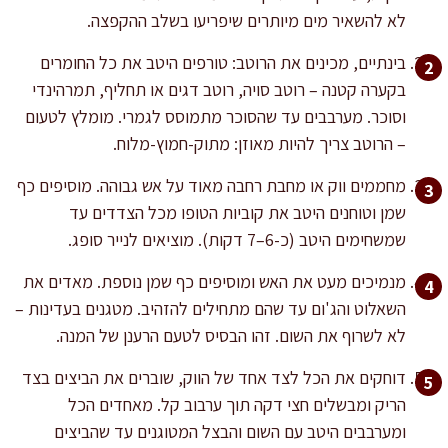
לא להשאיר מים מיותרים שיפריעו בשלב ההקפצה.
בינתיים, מכינים את הרוטב: טורפים היטב את כל החומרים
בקערה קטנה – רוטב סויה, רוטב דגים או תחליף, תמרהינדי
וסוכר. מערבבים עד שהסוכר מתמוסס לגמרי. מומלץ לטעום
– הרוטב צריך להיות מאוזן: מתוק-חמוץ-מלוח.
מחממים ווק או מחבת רחבה מאוד על אש גבוהה. מוסיפים כף
שמן וטוחנים היטב את קוביות הטופו מכל הצדדים עד
שמשחימים היטב (כ-6–7 דקות). מוציאים לנייר סופג.
מנמיכים מעט את האש ומוסיפים כף שמן נוספת. מאדים את
השאלוט והג'ום עד שהם מתחילים להזהיב. מטגנים בעדינות –
לא לשרוף את השום. זהו הבסיס לטעם הרענן של המנה.
דוחקים את הכל לצד אחד של הווק, שוברים את הביצים בצד
הריק ומבשלים חצי דקה תוך ערבוב קל. מאחדים הכל
ומערבבים היטב עם השום והבצל המטוגנים עד שהביצים