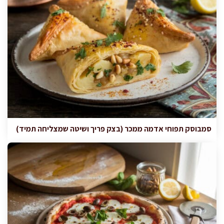
סמבוסק תפוחי אדמה ממכר (בצק פריך ושיטה שמצליחה תמיד)