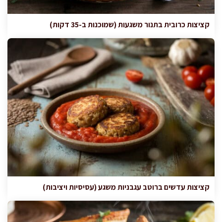
קציצות כרובית בתנור משגעות (שמוכנות ב-35 דקות)
קציצות עדשים ברוטב עגבניות משגע (עסיסיות ויציבות)