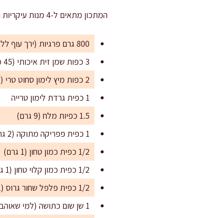
המתכון מתאים ל-4 מנות עיקריות נדיבות, או ל-6 מנות קטנות יותר כחלק מאירוח או בשילוב עם סלטים ותוספות.
800 גרם פרגיות (ירך עוף ללא עור ולעצם, חתוכות לחצאים או שלמים לפי גודל)
3 כפות שמן זית איכותי (45 מ"ל)
2 כפות מיץ לימון סחוט טרי (30 מ"ל)
1 כפית גרדת לימון טרייה
1.5 כפיות מלח (9 גרם)
1 כפית פפריקה מתוקה (2 גרם)
1/2 כפית כמון טחון (1 גרם)
1/2 כפית כמון קלוי טחון (1 גרם – אופציונלי לקבלת עומק נוסף בטעם)
1/2 כפית פלפל שחור גרוס (1 גרם)
1 שן שום כתושה (למי שאוהב נוכחות מודגשת)