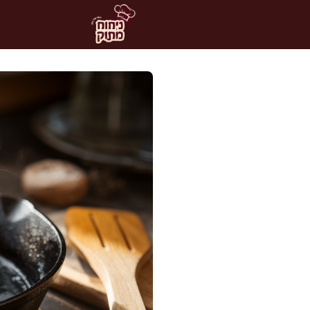
דלג
תוכן