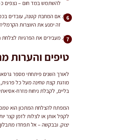
להשתמש במד חום – נצפים כ-72 מעלות פנימיות).
אם המחבת קטנה, עובדים בכמה 
זה ימנע את היווצרות הקרמליזצ
מעבירים את הפרגיות לצלחת הגשה, מניחים לנוח 3-4 דקות לפני ההג
טיפים והערות מ
לאורך השנים פיתחתי מספר גרסאות 
מוזגת קצת טחינה מעל כל פרגית, ו
בליים, לקבלת ניחוח מזרח-אסיאתי 
המפתח להצלחת המתכון הוא טמפרטו
לקפל אותן או לצלות לזמן קצר יות
יצוק. ובבקשה – אל תפחדו מתבלון