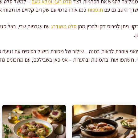
 ממליצה להגיש את הפרגיות לצד
סלט רענן ומלא טעם
– למשל סלט עשב
לשדך היטב גם עם
תוספות
כמו אורז פרסי עם שקדים קלויים או תפוחי א
ו! ניתן לפרוס דק ולהכין מהן
סלט משודרג
עם עגבניות שרי, בצל סגול
.
אני אוהבת לראות במנה – שילוב של מסורת בישול בסיסית עם נגיעה מ
תשתפו אותי בתמונות ובהערות – אני כאן בשבילכם, עם מתכונים מדו