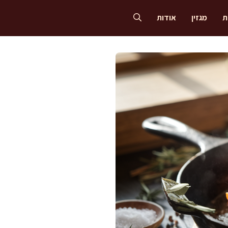
ת
מגזין
אודות