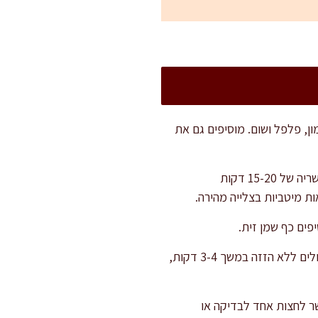
ון, פלפל ושום. מוסיפים גם את
מוסיפים את הפרגיות לקערה, מערבבים היטב עד שהן מצופות לחלוטין מכל הצדדים. מניחים בצד להשריה של 15-20 דקות
 מיטביות בצלייה מהירה.
פים כף שמן זית.
מניחים את נתחי הפרגית במחבת כשהצד החתוך כלפי מטה, כך שיתקבל מגע ישיר ואחיד עם החום. צולים ללא הזזה במשך 3-4 דקות,
מוכן מבפנים (אפשר לחצות אחד לבדיקה או