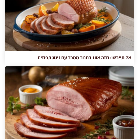
אל תייבשו: חזה אווז בתנור ממכר עם זיגוג תפוזים