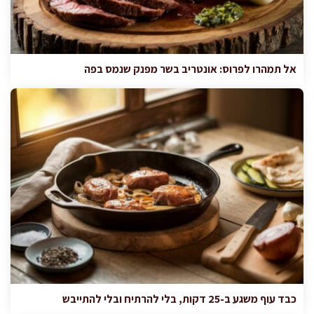
אל תמהרו לפרוס: אונטריב בשר מפנק שנמס בפה
כבד עוף משגע ב-25 דקות, בלי להרתיח ובלי להתייבש