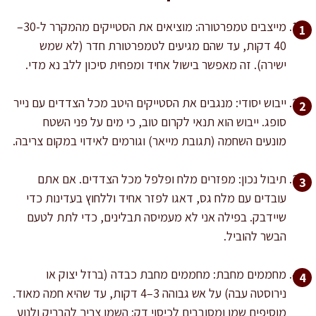
מייצבים טמפרטורה: מוציאים את הסטייקים מהמקרר ל-30–
40 דקות, עד שהם מגיעים לטמפרטורת חדר (לא שמש
ישירה). זה מאפשר בישול אחיד ומפחית סיכון ללב נא מדי.
ייבוש יסודי: מנגבים את הסטייקים היטב מכל הצדדים עם נייר
סופג. ייבוש הוא תנאי לקרום טוב, כי מים על פני השטח
מונעים השחמה (תגובת מייאר) וגורמים לאידוי במקום צריבה.
תיבול נכון: מפזרים מלח ופלפל מכל הצדדים. אם אתם
עובדים עם מלח גס, דאגו לפזר אחיד וללחוץ בעדינות כדי
שיידבק. בפילה אני לא מעמיסה תבלינים, כדי לתת לטעם
הבשר להוביל.
מחממים מחבת: מחממים מחבת כבדה (ברזל יצוק או
נירוסטה עבה) על אש גבוהה 3–4 דקות, עד שהיא חמה מאוד.
מוסיפים שמן ומסובבים לכיסוי דק; השמן צריך להבריק ולנוע