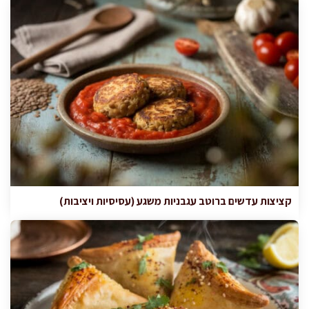
קציצות עדשים ברוטב עגבניות משגע (עסיסיות ויציבות)