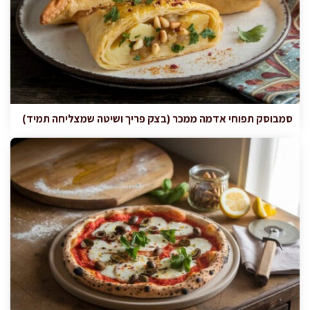
סמבוסק תפוחי אדמה ממכר (בצק פריך ושיטה שמצליחה תמיד)