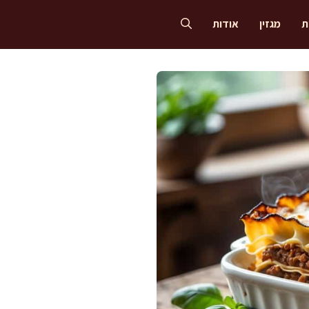
ת
מגזין
אודות