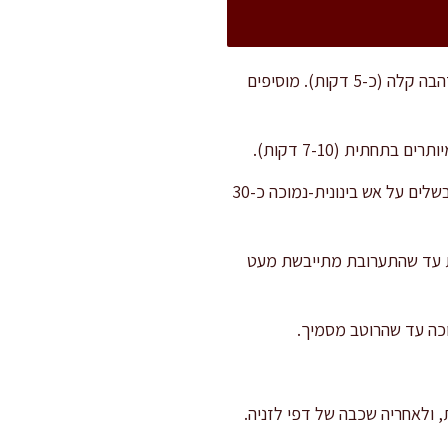
מתחילים בהכנת רוטב הבולונז: מחממים את שמן הזית בסיר רחב, מוסיפים את הבצל ומאדים עד להזהבה קלה (כ-5 דקות). מוסיפים
חתית (7-10 דקות).
מוסיפים עגבניות מרוסקות, רסק עגבניות, מים רותחים, סוכר, תבלינים. מביאים לרתיחה, מנמיכים ומבשלים על אש בינונית-נמוכה כ-30
 רוטב הבשמל: ממיסים חמאה בסיר קטן, מוסיפים את הקמח וטורפים היטב 2 דקות עד שהתערובת מתייבשת מעט
כה עד שהרוטב מסמיך.