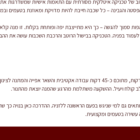
לוב של טכניקה איטלקית מסורתית עם התאמות אישיות שמשדרגות א
 הפסטה והגבינה – כל שכבה חייבת להיות מדויקת ומאוזנת בטעמים ובמ
ות סמוך להגשה – כך היא מתייצבת יפה ופותחת בקלות. זו מנה קלאסי
עמוד בפניה. הטכניקה בבישול הרוטב והרכבת השכבות עושה את ההבדל 
זמן ההכנה הכולל הוא כשעה ו-45 דקות, מתוכם כ-45 דקות עבודה אקטיבית והשאר אפי
ב קולח ויעיל. ההשקעה משתלמת מהרגע שהמנה יוצאת מהתנור.
תאים גם למי שניגש בפעם הראשונה ללזניה. ההדרכה כאן בנויה כך שת
עשירה בטעמים ומקצועית.