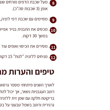
מעל שכבת הדפים מורחים שוב 
אופן (3 שכבות סה"כ).
מסיימים עם שכבת דפי לזניה, 
במשך 30 דקות.
מסירים את הכיסוי ואופים עוד 15-20 דקות, עד שהגבינה משחימה ותוספת שיזוף מהממת מופיעה.
מניחים ללזניה "לנוח" 15 דקות לפחות לפני ההגשה לצורך התייצבות וקבלת פרוסות נקיות ומדויקות.
טיפים והערות מ
לאורך השנים פיתחתי מספר גרסאו
רוטב העגבניות נשאר, אך יכול להת
בריקוטה חלקה עם שמן זית ללזניה 
גרגירית ורוטב בשמל טבעוני על בס