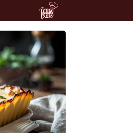
דלג
תוכן