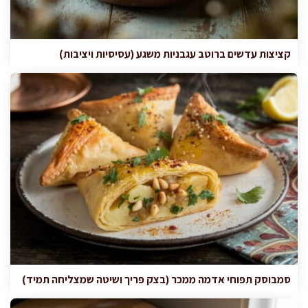
קציצות עדשים ברוטב עגבניות משגע (עסיסיות ויציבות)
סמבוסק תפוחי אדמה ממכר (בצק פריך ושיטה שמצליחה תמיד)