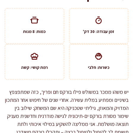
זמן עבודה: 30 דק'
כמות: 8 מנות
כשרות: חלבי
רמת קושי: קשה
יש משהו ממכר במשולש פילו בורקס חם ופריך, כזה שמתפצפץ
בשיניים ומפתיע במלית עשירה. אחרי שנים של חיפוש אחר המתכון
המדויק והמאוזן, גיליתי שטכניקה היא שם המשחק: שילוב בין
שימור מסורת בורקס ים-תיכונית לגישה מודרנית וחדשנית מעניק
תוצאה מושלמת. אני ממליצה להשקיע במילוי איכותי ולתת
תשומת לב לקיפול ולטיפול בבצק – ותקבלו בורקס משודרג,