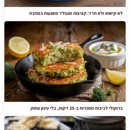
לא קישוא ולא תרד: קציצות מנגולד משגעות במחבת
ברוקולי לביבות ממכרות ב-25 דקות, בלי טיגון עמוק