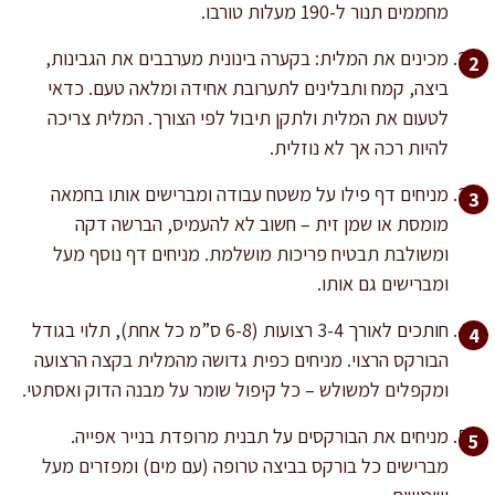
מחממים תנור ל-190 מעלות טורבו.
מכינים את המלית: בקערה בינונית מערבבים את הגבינות,
ביצה, קמח ותבלינים לתערובת אחידה ומלאה טעם. כדאי
לטעום את המלית ולתקן תיבול לפי הצורך. המלית צריכה
להיות רכה אך לא נוזלית.
מניחים דף פילו על משטח עבודה ומברישים אותו בחמאה
מומסת או שמן זית – חשוב לא להעמיס, הברשה דקה
ומשולבת תבטיח פריכות מושלמת. מניחים דף נוסף מעל
ומברישים גם אותו.
חותכים לאורך 3-4 רצועות (6-8 ס”מ כל אחת), תלוי בגודל
הבורקס הרצוי. מניחים כפית גדושה מהמלית בקצה הרצועה
ומקפלים למשולש – כל קיפול שומר על מבנה הדוק ואסתטי.
מניחים את הבורקסים על תבנית מרופדת בנייר אפייה.
מברישים כל בורקס בביצה טרופה (עם מים) ומפזרים מעל