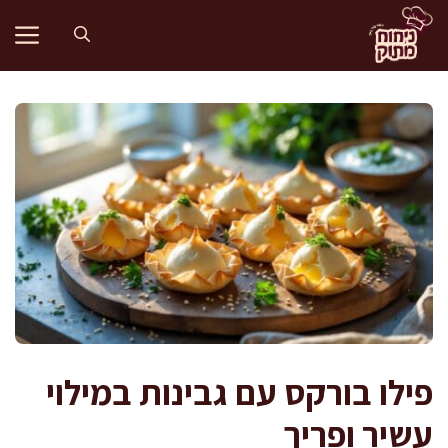
דלג
תוכן
פילו בורקס עם גבינות במילוי
עשיר ופריך