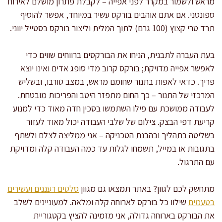
מראש ולשמור במקרר לפני אפייה – לקבלת פתרון מושלם לאירוח
ספונטני. אם אתם אוהבים בורקס עשיר במיוחד, אפשר להוסיף
תרד טרי קצוץ (100 גרם) לתוך המלית וליצור בורקס בסטייל יווני.
בעת העברה לתבנית, הניחו את הבורקסים ברווחים שווים כדי
לאפשר אפייה מדויקת; בורקס קרוב מדי סופג אדים ואינו יוצא
פריך. כדאי לאפות בתנור שחומם מראש, במצב טורבו, ובשליש
המרכזי של התנור – כך החום מתפזר היטב והפריכות מובטחת.
לעבודה ממושכת עם פילו השתמשו בסכין חדה מאוד כדי למנוע
קריעת דפי הבצק. צילום של שלבי העבודה יכול מאוד לעזור
בשליטה בתהליך ובהבנת הטכניקה – אני ממליצה לצלם ולשתף
בתגובות או במייל, תשמחו לגלות עד כמה העבודה קלה ומדויקת
עם התרגול.
מתחשק לכם לגוון? באתר תמצאו גם מגוון
סלטים רעננים ועשירים
בטעמים
שילוו כל בורקס לארוחה קלה ומלאה. למעוניינים לשלב
את הבורקס בארוחה גדולה, אני מזמינה להציץ בקטגוריית