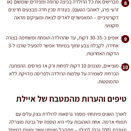
מברישים את כל הרולדה בביצה טרופה ומפזרים שומשום (או
זרעי פרג, לאוהבי הטעם). בעזרת סכין חדה מבצעים חריצים
דקורטיביים – המאפשרים לאדים לצאת ומעניקים מראה
מקצועי.
אופים כ-30-35 דקות, עד שהרולדה תופחת ומשחימה בצורה
אחידה. לקבלת צבע שזוף במיוחד אפשר להפעיל טורבו ל-3
הדקות האחרונות.
מוציאים, מצננים 10 דקות לפחות ורק אז פורסים. ההמתנה
הכרחית לשמירה על שלמות הרולדה ולפריסה מדויקת ללא
התמוטטות.
טיפים והערות מהמטבח של איילת
לאורך השנים פיתחתי מספר גרסאות לרולדת בצק עלים עם
תפוחי אדמה. אחת האהובות עליי היא הוספה של גבינת מוצרלה
מגוררת (100 גרם) למילוי – מתקבל טוויסט עשיר וטעים במיוחד