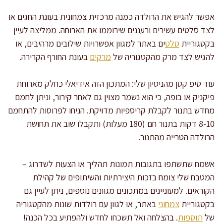
אפשר להגיש את הרולדה כמנה מרכזית צמחונית בעונת החגים או
לצד סלטים עשירים ורעננים שירוממו את הארוחה. ממליצה לעיין
בקטגוריית
סלט
ים באתר למגוון אפשרויות שילובים מרהיבים, או
להגיש לצד מרק מהקטגוריה של
מרקים
בעונת החורף הקרירה.
עוד טיפ קטן מהניסיון שלי: המתכון הזה אידיאלי כחלק מארוחת
פיקניק או בופה, כי הוא נשמר מצוין גם לאחר קירור, וניתן לחמם
מחדש בתנור לקבלת קריספיות מדויקת. הניחו לפרוסות להתחמם
8-10 דקות בתנור חם (180 מעלות) ותקבלו שוב את תחושת
הרולדה הטרייה מהתנור.
אשמח שתשתפו בתגובות תמונות תהליך או הצעות לשדרוג –
המטבח שלי צומח בזכות היצירתיות והשיתופים של קהילת
הקוראים. למעוניינים במתכונים מגוונים נוספים, ניתן לעיין גם
בקטגוריית
צמחוני
באתר, או לגוון עם רולדות שונות מהקטגוריה
של
תוספות
. בהצלחה ואל תשכחו לחדש ולהפתיע בכל הכנה!