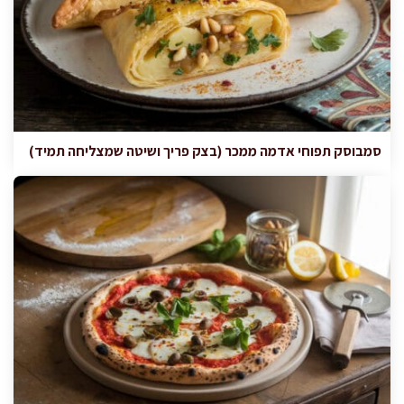
סמבוסק תפוחי אדמה ממכר (בצק פריך ושיטה שמצליחה תמיד)