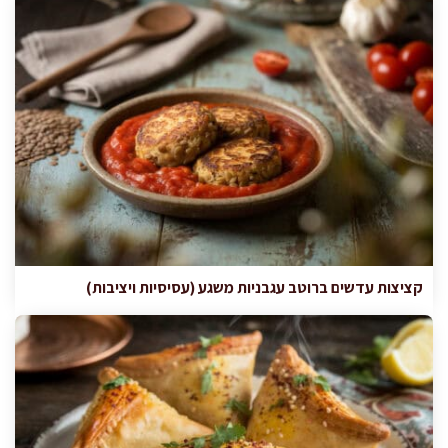
קציצות עדשים ברוטב עגבניות משגע (עסיסיות ויציבות)