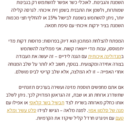
השמנת והגבינות. לאוכלי כשר אפשר להשתמש רק בגבינות
שמותרות, ולשמן את התבנית בשמן זית איכותי. לגרסה קלילה
יותר, ניתן להשתמש בשמנת לבישול 15% או להחליף חצי מכמות
השמנת בציר ירקות איכותי עם טיפת חמאה.
המפתח להצלחת המתכון הוא דיוק בפרוסות: פרוסות דקות מדי
יתמוססו, עבות מדי יישארו קשות. אני ממליצה להשתמש
ב
מנדולינה איכותית
עם הגנה לידיים – זה יעשה את העבודה
בצורה אחידה ומקצועית. בנוסף, חשוב לא לותר על שלב המנוחה
אחרי האפייה – זו לא המלצה, אלא שלב קריטי לביס מושלם.
אם אתם מחפשים תוספת מזינה ועשירה בערכים תזונתיים
שתשדרג ארוחת חג או שבת, זה הגראטן המדויק לכך. ניתן לשלב
אותו כחלק מארוחה בשרית לצד
תבשיל בשר קלאסי
או אפילו עם
מנה של סלמון אפוי
. למנה מלאה – הגישו לצידו
סלט עשיר ומלא
טעם
עם ויניגרט חרדל קליל שיקזז את הקרמיות.