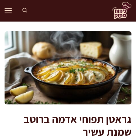
דלג
תוכן
גראטן תפוחי אדמה ברוטב
שמנת עשיר