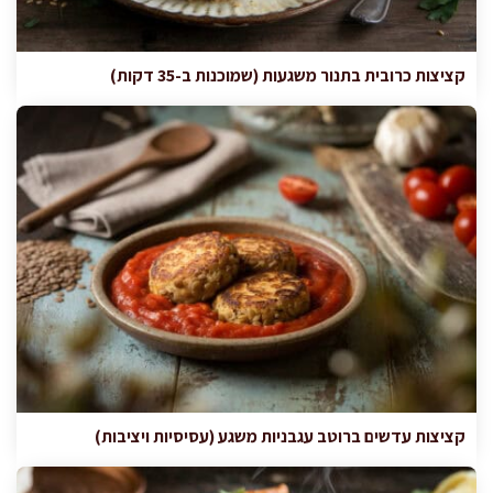
קציצות כרובית בתנור משגעות (שמוכנות ב-35 דקות)
קציצות עדשים ברוטב עגבניות משגע (עסיסיות ויציבות)