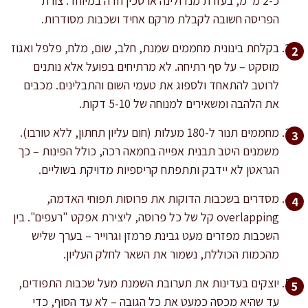
כ-2 מ"מ, בעזרת מנדולינה או סכין חדה במיוחד. צורת
הפריסה חשובה לקבלת מרקם אחיד ושכבות מסודרות.
בקלחת בינונית מחממים שמנת, חלב, שום, מלח, פלפל ואגוז
מוסקט – על סף רתיחה. לא מרתיחים בפועל אלא נותנים
לרוטב להתאחד ולספוג את טעמי השום והתבלינים. מכבים
את הלהבה ומשאירים למנוחה של 5-10 דקות.
מחממים תנור ל-180 מעלות (חום עליון תחתון, ללא טורבו).
משמנים היטב תבנית אפייה בחמאה רכה, כולל הפינות – כך
הגראטן לא יידבק ותתפתח קריספיות מדויקת בשוליים.
מסדרים בשכבות הדוקות את פרוסות תפוחי האדמה,
overlapping קל של כל פרוסה, ליצירת אפקט "רעפים". בין
השכבות מפזרים מעט גבינת פרמזן וגרוייר – בערך שליש
מהכמות הכוללת, נשמור את השאר לחלק העליון.
יוצקים בעדינות את תערובת השמנת מעל שכבות התפודים,
עד שהיא מכסה כמעט את כל הגובה – לא עד הסוף, כדי