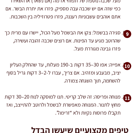
מעל שכבה נוספת של תפוחי אדמה (אם נשאר) או השאירו
כפי שזה אם יש שכבה עבה מספיק. פזרו את יתרת הבשר. אם
אתם אוהבים עשבוניות רעננה, פזרו פטרוזיליה בין השכבות.
סגירה בבשמל: צקו את הבשמל מעל הכול, יישרו עם מרית כך
שהרוטב מגיע עד הפינות. אם רוצים שכבה זהובה ועשירה,
פזרו גבינה מגוררת מעל.
אפייה: אפו 30–35 דקות ב-190 מעלות, עד שהחלק העליון
יציב, מבעבע ומזהיב. אם צריך, עברו ל-2–3 דקות גריל בסוף
להשחמה, תוך השגחה צמודה.
מנוחה ופריסה: זה שלב קריטי. תנו למוסקה לנוח 20–30 דקות
מחוץ לתנור. המנוחה מאפשרת לבשמל ולרוטב להתייצב, ואז
תקבלו פרוסות נקיות ולא “זרימה”.
טיפים מקצועיים שיעשו הבדל