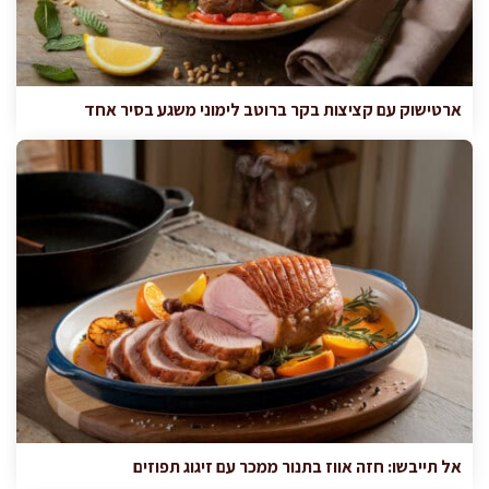
ארטישוק עם קציצות בקר ברוטב לימוני משגע בסיר אחד
אל תייבשו: חזה אווז בתנור ממכר עם זיגוג תפוזים