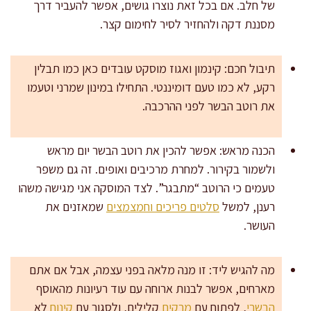
של חלב. אם בכל זאת נוצרו גושים, אפשר להעביר דרך
מסננת דקה ולהחזיר לסיר לחימום קצר.
תיבול חכם: קינמון ואגוז מוסקט עובדים כאן כמו תבלין
רקע, לא כמו טעם דומיננטי. התחילו במינון שמרני וטעמו
את רוטב הבשר לפני ההרכבה.
הכנה מראש: אפשר להכין את רוטב הבשר יום מראש
ולשמור בקירור. למחרת מרכיבים ואופים. זה גם משפר
טעמים כי הרוטב “מתבגר”. לצד המוסקה אני מגישה משהו
רענן, למשל
סלטים פריכים וחמצמצים
שמאזנים את
העושר.
מה להגיש ליד: זו מנה מלאה בפני עצמה, אבל אם אתם
מארחים, אפשר לבנות ארוחה עם עוד רעיונות מהאוסף
הבשרי
, לפתוח עם
מרקים
קלילים, ולסגור עם
קינוח
לא