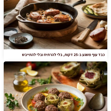
כבד עוף משגע ב-25 דקות, בלי להרתיח ובלי להתייבש