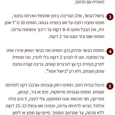
האפייה עם הרוטב.
בישול הבשר, שלב הצריבה: בזמן שתפוחי האדמה בתנור,
חממו מחבת רחבה על אש בינונית-גבוהה. הוסיפו 10 מ"ל שמן
זית, את הבצל וטיגנו 6–8 דקות עד ריכוך והשחמה עדינה.
הוסיפו שום וגזר וטגנו עוד 2 דקות.
הוספת הבשר ופירוק נכון: הוסיפו את הבשר הטחון ופזרו אותו
על המחבת. תנו לו לצרוב 2 דקות בלי להזיז, ואז התחילו
לפרק בעזרת כף עץ לגרגרים קטנים. צריבה קצרה נותנת
עומק טעמים, ולא רק “בישול אפור”.
תיבול ובניית רוטב: הוסיפו רסק עגבניות וערבבו דקה לפתיחת
טעמים. הוסיפו עגבניות מרוסקות, מים או ציר, קינמון,
פפריקה, חצי מכמות אגוז המוסקט, עלי דפנה, 5 גרם מלח
ופלפל. הביאו לרתיחה עדינה, הנמיכו אש ובשלו 12–15 דקות
ללא מכסה, עד שהרוטב מסמיך. סיימו עם חומץ או לימון