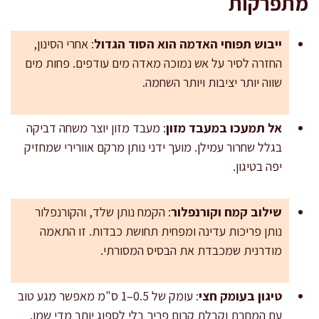
מתפרקות
ייבוש תפוחי האדמה הוא הסוד הגדול
: אחרי הסינון,
החזרה לסיר על אש נמוכה מאדה מים עודפים. פחות מים
שווה יותר יציבות ויותר השחמה.
אל תמעכו במעבד מזון
: מעבד מזון יוצר משחה דביקה
בגלל שחרור עמילן. מועך ידני נותן מרקם אוורירי שמחזיק
יפה בטיגון.
שילוב קמח וקורנפלור
: הקמח נותן שלד, והקורנפלור
נותן פריכות עדינה ומפחית תחושת כבדות. זו התאמה
מודרנית שמכבדת את הבסיס המסורתי.
טיגון בעומק חצי
: עומק של 0.5–1 ס"מ מאפשר מגע טוב
עם המחבת וקבלת קרום פריך בלי לספוג יותר מדי שמן.