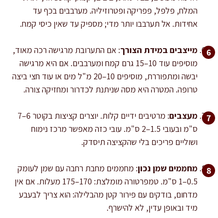
המלח, פלפל, פפריקה ופטרוזיליה. מערבבים בכף עד
אחידות. אל תערבבו יותר מדי; מספיק עד שאין כיסי קמח.
מייצבים במידת הצורך
: אם התערובת מרגישה רכה מאוד,
מוסיפים עוד 10–15 גרם קמח ומערבבים. אם היא מרגישה
יבשה ומתפוררת, מוסיפים 10–20 מ"ל מים או עוד חצי ביצה
טרופה. המטרה היא מסה שניתנת לכדרור ומחזיקה צורה.
מעצבים
: מרטיבים ידיים קלות. יוצרים קציצות בקוטר 6–7
ס"מ ובעובי 1.5–2 ס"מ. עובי כזה מאפשר מרכז נימוח
ושוליים פריכים בלי שהקציצה תיסדק.
מחממים שמן נכון
: מחממים מחבת רחבה עם שמן לעומק
0.5–1 ס"מ. טמפרטורה מומלצת: 170–175 מעלות. אם אין
מדחום, בודקים עם פירור קטן מהבלילה: הוא צריך לבעבע
מיד ובאופן עדין, לא להישרף.