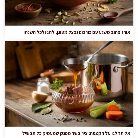
אורז צהוב משגע עם כורכום ובצל מטוגן, לחג ולכל השנה!
אל תדלגו על הקצפה: ציר בשר מפנק שמעמיק כל תבשיל