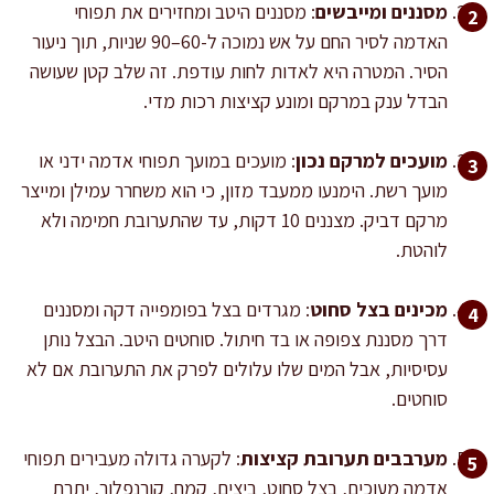
מסננים ומייבשים
: מסננים היטב ומחזירים את תפוחי
האדמה לסיר החם על אש נמוכה ל-60–90 שניות, תוך ניעור
הסיר. המטרה היא לאדות לחות עודפת. זה שלב קטן שעושה
הבדל ענק במרקם ומונע קציצות רכות מדי.
מועכים למרקם נכון
: מועכים במועך תפוחי אדמה ידני או
מועך רשת. הימנעו ממעבד מזון, כי הוא משחרר עמילן ומייצר
מרקם דביק. מצננים 10 דקות, עד שהתערובת חמימה ולא
לוהטת.
מכינים בצל סחוט
: מגרדים בצל בפומפייה דקה ומסננים
דרך מסננת צפופה או בד חיתול. סוחטים היטב. הבצל נותן
עסיסיות, אבל המים שלו עלולים לפרק את התערובת אם לא
סוחטים.
מערבבים תערובת קציצות
: לקערה גדולה מעבירים תפוחי
אדמה מעוכים, בצל סחוט, ביצים, קמח, קורנפלור, יתרת