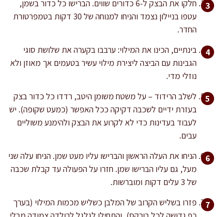
חלקו את הבצק ל-6 כדורים שווים. הברישו כל כדור בשמן,
עטפו בניילון נצמד והניחו למנוחה של 30 דקות בטמפרטורת
החדר.
בינתיים, הכינו את המילוי: ערבבו בקערה את שלושת סוגי
הגבינות עם הביצה ליצירת מילוי עשיר בטעמים אך מאוזן ולא
נוזלי מדי.
לשלב הרידוד – על משטח משומן היטב, רדדו כל כדור בצק
בעזרת ידיים לשכבה דקיקה ככל האפשר (כמעט שקופה). יש
לעבוד בעדינות כדי לא לקרוע את הבצק ולהימנע משוליים
עבים.
הניחו את העלה הראשון והברישו עליו מעט שמן. הניחו עלה שני
מעל, גם עליו הברישו שמן. חזרו על הפעולה עד קבלת שכבה
של 3 עלים דקות ומוברשות.
פזרו בשליש הקרוב של המלבן כשליש מכמות המילוי (בערך
כף גדושה לכל בורקס), והתחילו לגלגל לרולדה צמודה מבלי