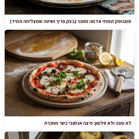
סמבוסק תפוחי אדמה ממכר (בצק פריך ושיטה שמצליחה תמיד)
לא טונה ולא סלמון: פיצה אנשובי כשר ממכרת