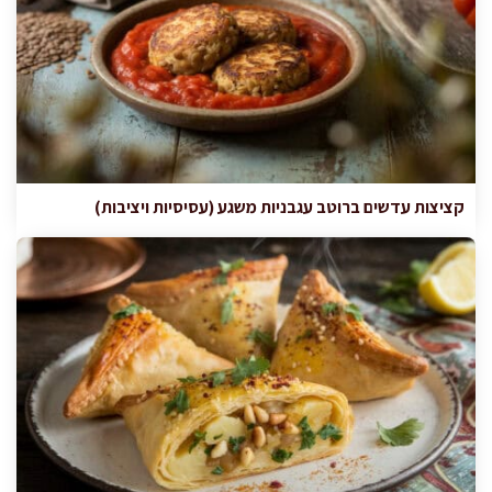
קציצות עדשים ברוטב עגבניות משגע (עסיסיות ויציבות)