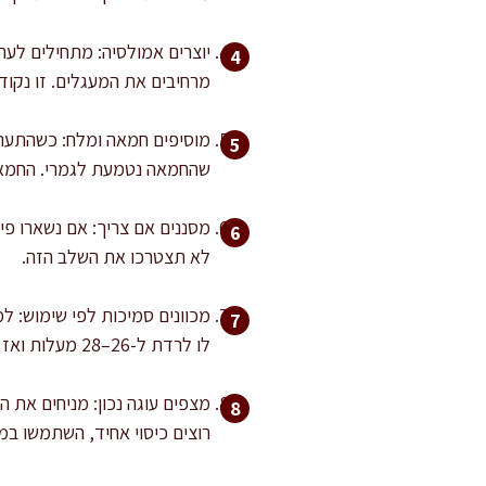
יוצרים אמולסיה: מתחילים לע
מרחיבים את המעגלים. זו נקודה
שהחמאה נטמעת לגמרי. החמאה 
מסננים אם צריך: אם נשארו פי
לא תצטרכו את השלב הזה.
לו לרדת ל-26–28 מעלות ואז מזגו. לזילוף, תנו לו להתייצב עד מרקם של “נוטלה רכה” (תלוי בטמפרטורת החדר).
מצפים עוגה נכון: מניחים את ה
רוצים כיסוי אחיד, השתמשו במ