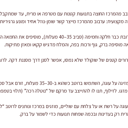
רבב מהמרכז החוצה בתנועות קטנות עם מטרפה או מרית, עד שמתקבלת
 מקצועית: ערבוב מהמרכז מייצר קשר שומן-נוזל אחיד ומונע גרגיריות.
מוסיפים חמאה ומלח: כשהתערובת כבר חלקה וחמימה (סביב 35–40 מע
מוסיפה ברק, גוף ורכות בפה, והמלח מדגיש קקאו ומאזן מתיקות.
רורים קטנים של שוקולד שלא נמסו, אפשר לסנן דרך מסננת דקה. לרו
מכוונים סמיכות לפי שימוש: למזיגה על עוגה, השתמשו
עוגה על רשת או על צלחת עם שוליים, מוזגים במרכז ונותנים לרוטב “
רית רק בעדינות ובכמה שפחות תנועות כדי לשמור על ברק.