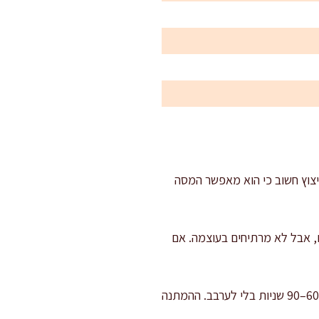
יצוץ חשוב כי הוא מאפשר המסה
, אבל לא מרתיחים בעוצמה. אם
יוצקים וממתינים: יוצקים את השמנת החמה על השוקולד, מוסיפים את הגלוקוזה או הדבש, וממתינים 60–90 שניות בלי לערבב. ההמתנה