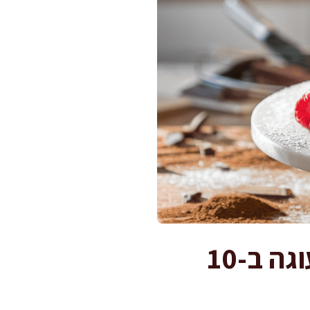
5 מרכיבים בלבד — רוטב שוקולד מפנק לעוגה ב-10