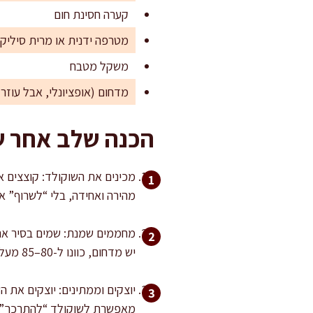
קערה חסינת חום
מטרפה ידנית או מרית סיליקו
משקל מטבח
מדחום (אופציונלי, אבל עוזר 
הכנה שלב אחר 
מכינים את השוקולד: קוצצים א
מהירה ואחידה, בלי “לשרוף” א
מחממים שמנת: שמים בסיר את 
יש מדחום, כוונו ל-80–85 מעלות. רתיחה חזקה מעלה סיכון להפרדת שומן ופוגעת בברק.
מאפשרת לשוקולד “להתרכך” בא