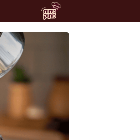
דלג
תוכן