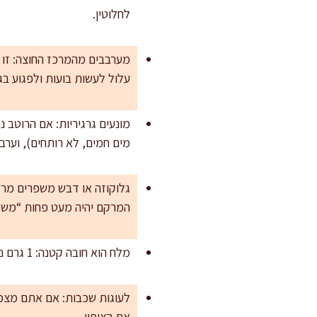
לחלוטין.
מערבבים מהמרכז החוצה: זו ש
עלול לעשות בועות ולפגוע בגי
מונעים גרגיריות: אם הרוטב 
מים חמים, לא רותחים), וערב
גלוקוזה או דבש משפרים מרקם
המרקם יהיה מעט פחות “משיי
מלח הוא חובה קטנה: 1 גרם נשמע זניח, אבל הוא חדות שמרימה את הקקאו ומונעת טעם שטוח.
לעוגות שכבות: אם אתם מצפים
את הציפוי.