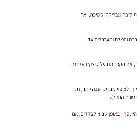
 ליבה מבריקה וסמיכה, ואז
לות), מוסיפים את החמאה הרכה והמלח ומערבבים עד
ב, אם הקפדתם על קיצוץ והמתנה,
 ברוטב כשהוא ב-30–35 מעלות, זורם אבל סמיך. לציפוי מבריק ועבה יותר, תנו
להישפך” באופן טבעי לצדדים. אם