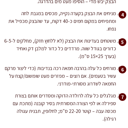
הבצק יבש מדי – הוסיפו מעט מים בהדרגה.
מניחים את הבצק בקערה נקייה, מכסים במגבת לחה
ומתפיחים במקום חמים כ-40 דקות, עד שהבצק מכפיל את
נפחו.
משטחים בעדינות את הבצק (לא ללחוץ חזק), מחלקים ל-6-5
כדורים בגודל שווה. מרדדים כל כדור למלבן דק ואחיד
(בערך 25×15 ס"מ).
מורחים כל עלה בהרבה חמאה רכה בנדיבות (כדי ליצור מרקם
עשיר בטעמים). אם רוצים – מפזרים מעט שומשום/קצח על
החמאה לשדרוג מסורתי-מודרני.
מגלגלים כל עלה לרולדה הדוקה ומסדרים אותם בצורת
ספירלה או לפי הצורה המסורתית בסיר קובנה (מתכת עם
מכסה עבה – קוטר 22-20 ס"מ; לחלופין, תבנית עגולה
רגילה).