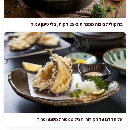
ברוקולי לביבות ממכרות ב-25 דקות, בלי טיגון עמוק
אל תדלגו על הקירור: חציל טמפורה משגע ופריך