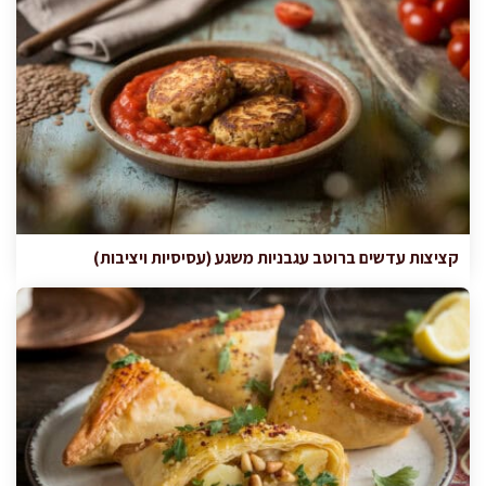
קציצות עדשים ברוטב עגבניות משגע (עסיסיות ויציבות)