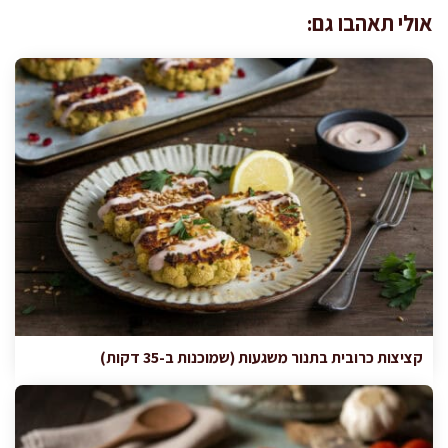
אולי תאהבו גם:
קציצות כרובית בתנור משגעות (שמוכנות ב-35 דקות)