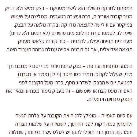
המפתח למרקם מושלם הוא לישה מספקת – בצק גמיש ולא דביק
מניב קובנה אוורירית, רכה ועשירה בטעמים. ממליצה על שימוש
במיקסר עם וו לישה לתוצאה מדויקת ובקרה מלאה על הבצק.
שימו לב לטמפרטורת נוזלים: מים פושרים (לא חמים־ולא קרים)
מעודדים תפיחה יעילה. לתבנית – סיר קובנה קלאסי מעניק
תוצאה אידיאלית, אך גם תבנית אפייה עגולה גבוהה תעבוד היטב.
הימנעו מתפיחה עודפת – בצק שתפח יותר מדי יסבול ממבנה רך
מדי, שעלול לקרוס. תמיד כסו היטב (ניילון נצמד או מגבת)
למניעת ייבוש הבצק. לשדרוג נוסף, פזרו מעל הקובנה לפני
האפייה מעט קצח או שומשום – זה מעניק גימור מפתיע ומאיר את
הבצק מבחינה ויזואלית.
עם סיום האפייה – מומלץ להניח את הקובנה על צלחת הגשה
ולהמתין כמה דקות לפני החיתוך, לשמירה על שלמות הצורה
והמרקם. בזמן הזה תוכלו להקדיש לסלט עשיר במיוחד, שמלווה