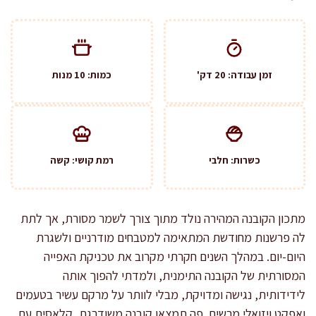
זמן עבודה: 20 דק'
כמות: 10 מנות
כשרות: חלבי
רמת קושי: קשה
מתכון הקובנה המהירה נולד מתוך צורך לשמר מסורת, אך לתת
לה פרשנות מחודשת המתאימה למטבחים מודרניים ולשגרת
היום-יום. במהלך השנים חקרתי מקרוב את טכניקת האפייה
המסורתית של הקובנה התימנית, ולמדתי להפוך אותה
לידידותית, נגישה ומדויקת, מבלי לוותר על מרקם עשיר בטעמים
ואפקט ויזואלי מרשים. פה תמצאו קובנה משודרגת, קלאסית עם