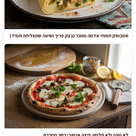
סמבוסק תפוחי אדמה ממכר (בצק פריך ושיטה שמצליחה תמיד)
לא טונה ולא סלמון: פיצה אנשובי כשר ממכרת