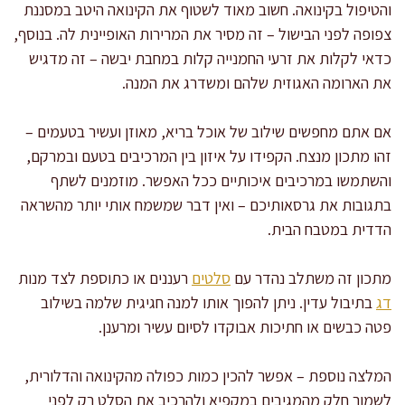
והטיפול בקינואה. חשוב מאוד לשטוף את הקינואה היטב במסננת
צפופה לפני הבישול – זה מסיר את המרירות האופיינית לה. בנוסף,
כדאי לקלות את זרעי החמנייה קלות במחבת יבשה – זה מדגיש
את הארומה האגוזית שלהם ומשדרג את המנה.
אם אתם מחפשים שילוב של אוכל בריא, מאוזן ועשיר בטעמים –
זהו מתכון מנצח. הקפידו על איזון בין המרכיבים בטעם ובמרקם,
והשתמשו במרכיבים איכותיים ככל האפשר. מוזמנים לשתף
בתגובות את גרסאותיכם – ואין דבר שמשמח אותי יותר מהשראה
הדדית במטבח הבית.
מתכון זה משתלב נהדר עם
סלטים
רעננים או כתוספת לצד מנות
דג
בתיבול עדין. ניתן להפוך אותו למנה חגיגית שלמה בשילוב
פטה כבשים או חתיכות אבוקדו לסיום עשיר ומרענן.
המלצה נוספת – אפשר להכין כמות כפולה מהקינואה והדלורית,
לשמור חלק מהמגיבים במקפיא ולהרכיב את הסלט רק לפני