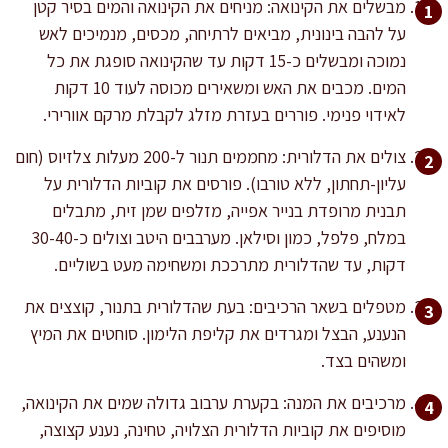
מבשלים את הקינואה: מניחים את הקינואה והמים בסיר קטן
על להבה בינונית, מביאים לרתיחה, מכסים, מנמיכים לאש
נמוכה ומבשלים כ-15 דקות עד שהקינואה סופגת את כל
המים. מכבים את האש ומשאירים מכוסה לעוד 10 דקות
לאידוי פנימי. פוררים בעזרת מזלג לקבלת מרקם אוורירי.
צולים את הדלורית: מחממים תנור ל-200 מעלות צלזיוס (חום
עליון-תחתון, ללא טורבו). פורסים את קוביות הדלורית על
תבנית מרופדת בנייר אפייה, מזלפים שמן זית, מתבלים
במלח, פלפל, כמון וסילאן. מערבבים היטב וצולים כ-30-40
דקות, עד שהדלורית מתרככת ומשחימה מעט בשוליים.
מטפלים בשאר הרכיבים: בעת שהדלורית בתנור, קוצצים את
הנענע, הבצל ומגרדים את קליפת הלימון. סוחטים את המיץ
ומשהים בצד.
מרכיבים את המנה: בקערת ערבוב גדולה שמים את הקינואה,
מוסיפים את קוביות הדלורית הצלויה, טחינה, נענע קצוצה,