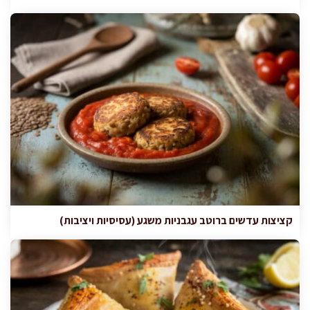
קציצות עדשים ברוטב עגבניות משגע (עסיסיות ויציבות)