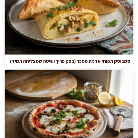
סמבוסק תפוחי אדמה ממכר (בצק פריך ושיטה שמצליחה תמיד)