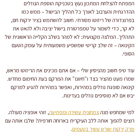
המפתח להצלחת המתכון נעוץ בטכניקת הוספת הנוזלים
ההדרגתית והערבוב לאורך כל תהליך הבישול – ממש כמו
בפרוצדורה של ריזוטו מסורתי. חשוב להשתמש בציר ירקות חם,
לא קר, כדי לשמור על טמפרטורת בישול יציבה ולא להאט את
התהליך. המלצה מקצועית: לא למהר בשלב הקלייה הראשונית של
הקינואה – זה שלב קריטי שמשפיע משמעותית על עומק הטעם
הסופי.
עוד טיפ חשוב מהניסיון שלי – אם אתם מכינים את הריזוטו מראש,
שמרו מעט מהציר בצד ו"חיוונו" את המרקם בעת החימום מחדש.
קינואה סופגת נוזלים במהירות, ואפשר במהירות להגיע למרקם
יבש אם לא מוסיפים נוזלים בעדינות.
למי שמחפש מנה
צמחונית עשירה ומפתיעה
, זוהי אופציה מעולה.
רוצים להפוך אותה ללב העיקרית בארוחה חורפית? שלבו אותה עם
מרק ירקות שורש עשיר בטעמים
.