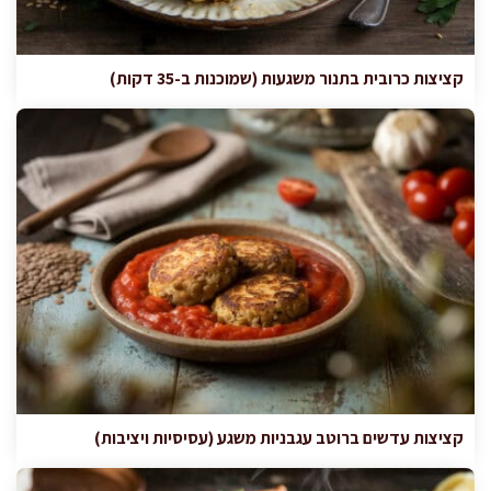
קציצות כרובית בתנור משגעות (שמוכנות ב-35 דקות)
קציצות עדשים ברוטב עגבניות משגע (עסיסיות ויציבות)