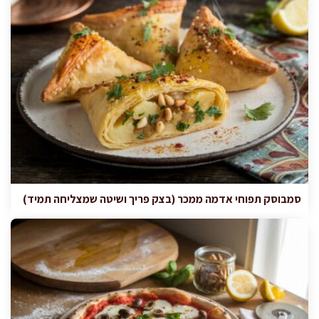
סמבוסק תפוחי אדמה ממכר (בצק פריך ושיטה שמצליחה תמיד)