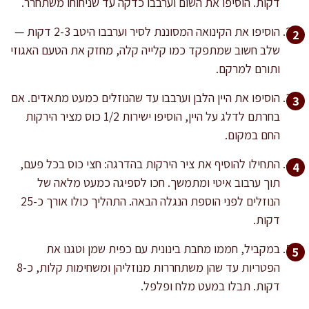
דקות. הוסיפו את השום וערבבו כדקה עד שניחוחו משתחרר.
הוסיפו את הקינואה המסוננת לסיר וערבבו היטב 2-3 דקות —
שלב חשוב שמתפקד כמו קלייה קלה, מחזק את הטעם האגוזי
ותורם למרקם.
הוסיפו את היין הלבן וערבבו עד שהנוזלים כמעט מתאדים. אם
בחרתם לדלג על היין, הוסיפו ישירות 1/2 כוס מציר הירקות
החם במקום.
התחילו להוסיף את ציר הירקות בהדרגה: חצי כוס בכל פעם,
תוך ערבוב איטי ומתמשך. חכו לספיגה כמעט מלאה של
הנוזלים לפני הוספת הנגלה הבאה. התהליך כולו אורך כ-25
דקות.
במקביל, חממו מחבת בינונית עם כפית שמן וטגנו את
הפטריות עד שהן משתחררות מנוזליהן ומשחימות קלות, כ-8
דקות. תבלו במעט מלח ופלפל.