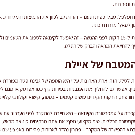
ת ונפרדות.
לח ופלפל. טבלו כפית וטענו – זהו השלב לכוון את החמיצות והמליחות. 
 לטאץ' מזרח תיכוני.
הכניסו את הסלט למקרר לפחות ל-15 דקות לפני ההגשה – זה יאפשר לקינואה לספוג את
סף להחייאת המראה והברק של הסלט.
המטבח של איילת
 לסלט הזה. אחת האהובות עליי היא הוספה של גבינת פטה מפוררת או 
יין. אפשר גם להחליף את העגבניות בפירות קיץ כמו אפרסק או מנגו 
ורפית, הירקות הקלויים עושים קסמים – בטטה, קישוא וקולורבי קלויים
דה על טמפרטורת הקינואה – היא חייבת להתקרר לפני הערבוב עם ש
סטורה הכללית. טיפ מקצועי נוסף: אם אתם מרתיחים קינואה מראש, 
בתא ההפשרה של המקרר – פתרון נהדר לארוחות מהירות באמצע שבוע