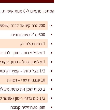
המתכון מתאים ל-6 מנות אישיות, או ל-10-12 מנות קטנות יותר לאירוח כתוספת לשולחן.
200 גרם קינואה לבנה (שוטפה היטב וסוננה)
600 מ"ל מים רותחים
1 כפית מלח דק
1 פלפל אדום – חתוך לקוביות קטנות
1 מלפפון גדול – חתוך לקוביות קטנות
1/2 בצל סגול – קצוץ דק מאוד
10 עגבניות שרי – חצויות
2 כפות שמן זית כתית מעולה
1/2 כוס גרגרי רימון (אפשר קפוא מופשר היטב)
חופן פטרוזיליה קצוצה