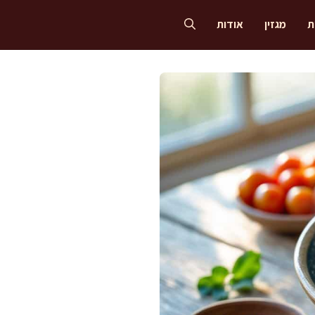
ת
מגזין
אודות