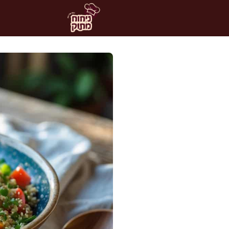
דלג
תוכן