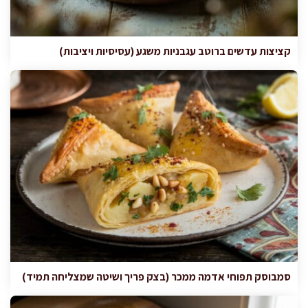
קציצות עדשים ברוטב עגבניות משגע (עסיסיות ויציבות)
סמבוסק תפוחי אדמה ממכר (בצק פריך ושיטה שמצליחה תמיד)