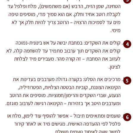
הטחינה, שמן הזית, הדבש (אם משתמשים), מלח ופלפל עד
לקבלת רוטב אחיד וחלק. אם הוא סמיך מדי, מוסיפים טיפה
מים עד לסמיכות הרצויה – הרוטב צריך להיות חלק אך לא
מימי.
קולים את השקדים: במחבת יבשה על אש בינונית-נמוכה
קולים את השקדים תוך ערבוב מתמיד עד להשחמה קלה. לא
לעזוב את המחבת – זה קורה מהר. מעבירים מיד לצלחת
לצינון.
מרכיבים את הסלט: בקערה גדולה מערבבים בעדינות את
הקינואה הצוננת, קוביות הבטטה הצלויות, הפטרוזיליה,
הנענע, שברי השקדים והרימון/חמוציות. מוסיפים את הרוטב
ומערבבים היטב אך בזהירות – הקינואה רגישה לערבוב מוגזם.
טועמים ומתאימים תיבול – אפשר להוסיף עוד לימון, מלח או
פלפל לפי ההעדפה האישית. מגישים מיד או לאחר קירור
למשך שעה לאיחוד טעמים מושלם.