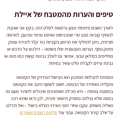
טיפים והערות מהמטבח של איילת
לאורך השנים פיתחתי מגוון גרסאות לסלט הזה. בקיץ אני אוהבת
להוסיף קוביות מנגו טרי שמכניסות טוויסט טרופי ומרענן. לארוחה
חורפית, ניתן להחליף את הרימון בקוביות גזר קלוי ליצירת עומק
מתוק נוסף. הגרסה הטבעונית שלו פשוטה – דולגים על הדבש או
מחליפים בסילאן טבעי. אפשר גם לשלב גבינות קשות כמו פטה או
גבינת עיזים לקבלת סלט עשיר במיוחד.
המפתח להצלחת המתכון הוא הבישול המדויק של הקינואה
והקלייה האחידה של הבטטה. חשוב לשטוף היטב את הקינואה
במסננת צפופה – היא מכילה סאפונינים שיכולים להותיר טעם מר.
בטטה שלא נצלתה מספיק תישאר סיבית, לכן ודאו שהיא רכה
ושוליה משחים. עקבו אחרי זמני האידוי המלא בישול – ואל תדלגו
על שלב קירור הקינואה. עבור עוד
סלטים רעננים ועשירים