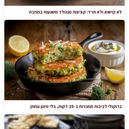
לא קישוא ולא תרד: קציצות מנגולד משגעות במחבת
ברוקולי לביבות ממכרות ב-25 דקות, בלי טיגון עמוק