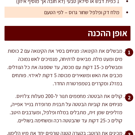
1 כפית דבש או סילאן טבעי (לא חובה אך מוסיף איזון)
מלח דק ופלפל שחור גרוס – לפי הטעם
אופן ההכנה
מבשלים את הקינואה: מניחים בסיר את הקינואה עם 2 כוסות
מים ומעט מלח. מביאים לרתיחה, מנמיכים לאש נמוכה
ומבשלים כ-15 דקות עם מכסה, עד שספגה את כל הנוזלים.
מכבים את האש ומשאירים מכוסה 5 דקות לאידוי. פותחים
במזלג ומקררים בטמפרטורת החדר.
קולים את הבטטה: מחממים תנור ל-200 מעלות צלזיוס.
מניחים את קוביות הבטטה על תבנית מרופדת בנייר אפייה,
מזליפים שמן זית, מתבלים במלח ופלפל, ומערבבים היטב.
קולים כ-25 דקות עד שהבטטה רכה ומשחימה בשוליים.
מכינים את הרוטב: בקערה קטנה טורפים יחד את מיץ הלימון,