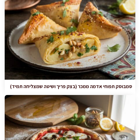
סמבוסק תפוחי אדמה ממכר (בצק פריך ושיטה שמצליחה תמיד)