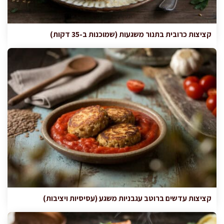
קציצות כרובית בתנור משגעות (שמוכנות ב-35 דקות)
קציצות עדשים ברוטב עגבניות משגע (עסיסיות ויציבות)