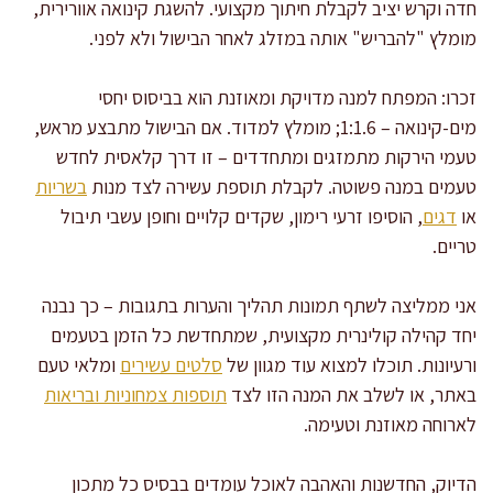
חדה וקרש יציב לקבלת חיתוך מקצועי. להשגת קינואה אוורירית,
מומלץ "להבריש" אותה במזלג לאחר הבישול ולא לפני.
זכרו: המפתח למנה מדויקת ומאוזנת הוא בביסוס יחסי
מים-קינואה – 1:1.6; מומלץ למדוד. אם הבישול מתבצע מראש,
טעמי הירקות מתמזגים ומתחדדים – זו דרך קלאסית לחדש
טעמים במנה פשוטה. לקבלת תוספת עשירה לצד מנות
בשריות
או
דגים
, הוסיפו זרעי רימון, שקדים קלויים וחופן עשבי תיבול
טריים.
אני ממליצה לשתף תמונות תהליך והערות בתגובות – כך נבנה
יחד קהילה קולינרית מקצועית, שמתחדשת כל הזמן בטעמים
ורעיונות. תוכלו למצוא עוד מגוון של
סלטים עשירים
ומלאי טעם
באתר, או לשלב את המנה הזו לצד
תוספות צמחוניות ובריאות
לארוחה מאוזנת וטעימה.
הדיוק, החדשנות והאהבה לאוכל עומדים בבסיס כל מתכון