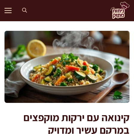
דלג
תוכן
קינואה עם ירקות מוקפצים
במרקם עשיר ומדויק