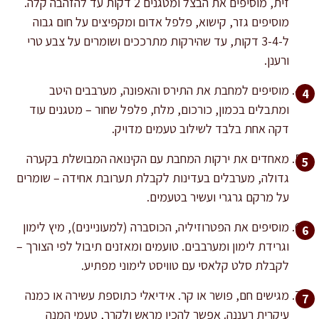
זית, מוסיפים את הבצל ומטגנים 2 דקות עד להזהבה קלה.
מוסיפים גזר, קישוא, פלפל אדום ומקפיצים על חום גבוה
ל-3-4 דקות, עד שהירקות מתרככים ושומרים על צבע טרי
ורענן.
מוסיפים למחבת את התירס והאפונה, מערבבים היטב
ומתבלים בכמון, כורכום, מלח, פלפל שחור – מטגנים עוד
דקה אחת בלבד לשילוב טעמים מדויק.
מאחדים את ירקות המחבת עם הקינואה המבושלת בקערה
גדולה, מערבלים בעדינות לקבלת תערובת אחידה – שומרים
על מרקם גרגרי ועשיר בטעמים.
מוסיפים את הפטרוזיליה, הכוסברה (למעוניינים), מיץ לימון
וגרידת לימון ומערבבים. טועמים ומאזנים תיבול לפי הצורך –
לקבלת סלט קלאסי עם טוויסט לימוני מפתיע.
מגישים חם, פושר או קר. אידיאלי כתוספת עשירה או כמנה
עיקרית רעננה. אפשר להכין מראש ולקרר, טעמי המנה