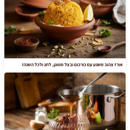
אורז צהוב משגע עם כורכום ובצל מטוגן, לחג ולכל השנה!