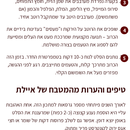
בקערה נפרדת מערבבים את שמן הזית, חומץ התפוחים,
סירופ המייפל, מיץ הלימון, המלח, הפלפל והכמון (אם
משתמשים). מערבבים היטב עד שמתקבל רוטב אחיד.
שופכים את הרוטב על הירקות ו"מעסים" בעדינות בידיים את
הכרוב – תנועה מקצועית שמרככת מעט את העלים ומסייעת
להם לספוג את הטעמים בצורה מושלמת.
נותנים הסלט לנוח כ-10 דקות בטמפרטורת החדר. בזמן הזה
הכרוב מתרכך קלות, והטעמים מתייצבים. רגע לפני ההגשה,
מפזרים מעל את השומשום הקלוי.
טיפים והערות מהמטבח של איילת
לאורך השנים פיתחתי מספר גרסאות למתכון הזה. אחת האהובות
עליי היא הוספת נענע קצוצה (כ-2 כפות) שמרעננת את הסלט
באופן יוצא דופן. אפשר גם לשלב פרוסות דקות של שומר או חצי
אגס ירוק לקונטרסט פריך ומתוק.