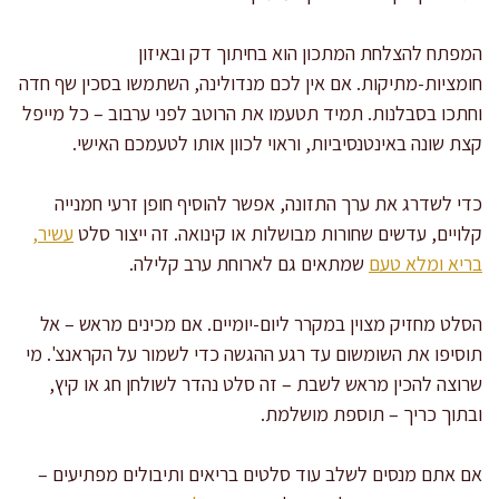
המפתח להצלחת המתכון הוא בחיתוך דק ובאיזון
חומציות-מתיקות. אם אין לכם מנדולינה, השתמשו בסכין שף חדה
וחתכו בסבלנות. תמיד תטעמו את הרוטב לפני ערבוב – כל מייפל
קצת שונה באינטנסיביות, וראוי לכוון אותו לטעמכם האישי.
כדי לשדרג את ערך התזונה, אפשר להוסיף חופן זרעי חמנייה
קלויים, עדשים שחורות מבושלות או קינואה. זה ייצור סלט
עשיר,
בריא ומלא טעם
שמתאים גם לארוחת ערב קלילה.
הסלט מחזיק מצוין במקרר ליום-יומיים. אם מכינים מראש – אל
תוסיפו את השומשום עד רגע ההגשה כדי לשמור על הקראנצ'. מי
שרוצה להכין מראש לשבת – זה סלט נהדר לשולחן חג או קיץ,
ובתוך כריך – תוספת מושלמת.
אם אתם מנסים לשלב עוד סלטים בריאים ותיבולים מפתיעים –