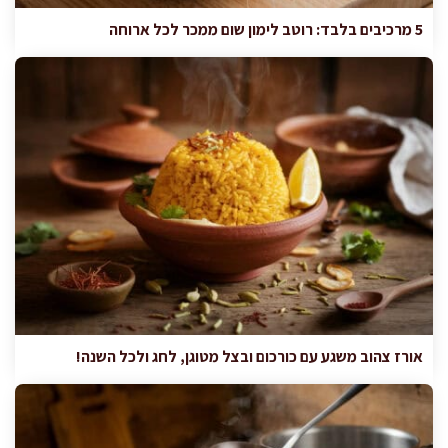
5 מרכיבים בלבד: רוטב לימון שום ממכר לכל ארוחה
אורז צהוב משגע עם כורכום ובצל מטוגן, לחג ולכל השנה!