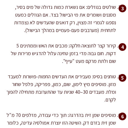
שולטים בנוזלים: אם נשארת כמות גדולה של מים בסיר,
מסננים ושומרים את מי הבישול בצד. אם הנוזלים כמעט
נספגו לגמרי זה מצוין, רק דואגים שהעדשים לא נצמדות
לתחתית (מערבבים פעם-פעמיים במהלך הבישול).
קירור קצר לתוצאה חלקה: מכבים את האש וממתינים 5
דקות. חום גבוה מדי בזמן טחינה עלול להדגיש מרירות של
שום ולתת מרקם מעט "עייף".
טוחנים בסיס: מעבירים את העדשים החמות-פושרות למעבד
מזון. מוסיפים מיץ לימון, שום, כמון, פפריקה, פלפל שחור
ומלח. מעבדים 30–40 שניות עד שהתערובת מתחילה להפוך
לקרם.
מוסיפים שמן זית בהדרגה: תוך כדי עבודה, מזלפים 70 מ"ל
שמן זית בזרם דק. השיטה הזו יוצרת אמולסיה עדינה, כלומר