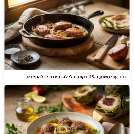
כבד עוף משגע ב-25 דקות, בלי להרתיח ובלי להתייבש