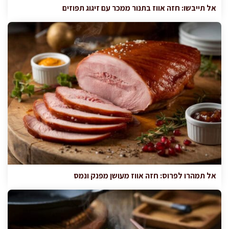
אל תייבשו: חזה אווז בתנור ממכר עם זיגוג תפוזים
אל תמהרו לפרוס: חזה אווז מעושן מפנק ונמס