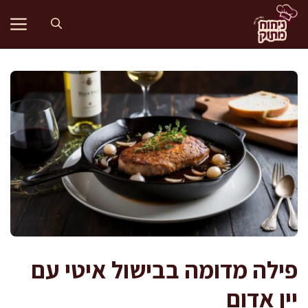
דלג
תוכן
פילה מדומה בבישול איטי עם
יין אדום