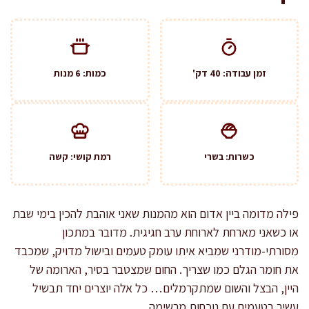
זמן עבודה: 40 דק'
כמות: 6 מנות
כשרות: בשרי
רמת קושי: קשה
פילה מדומה ביין אדום הוא מהמנות שאני אוהבת להכין בימי שבת
או כשאני מארחת לארוחת ערב חגיגית. מדובר במתכון
מסורתי-מודרני שמביא איתו עומק טעמים ובישול מדויק, שמכבד
את חומר הגלם כמו שצריך. החום שמצטבר בסיר, הארומה של
היין, הבצל והשום שמתקרמלים… כל אלה יוצרים יחד תבשיל
עשיר בטעמים עם נוכחות מרשימה.