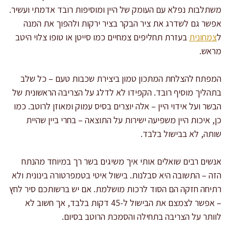
משתלבות נפלא עם העומק של היין ומוסיפות רובד אדמתי ועשיר.
אפשר גם לשדרג את ציר הבקר בציר ירקות ולהפוך את המנה
ל
צמחונית
בעזרת תחליפים צמחיים כמו סייטן או טופו צלוי היטב
מראש.
המפתח להצלחת המתכון טמון ביצירת שכבות טעם – כל שלב
בתהליך מוסיף רובד. הקפידו לא לדלג על הצריבה הראשונית של
הבשר ועל אידוי היין – אלה יוצרים בסיס עמוק ומאוזן לרוטב. כמו
כן, איכות היין משפיעה ישירות על התוצאה – בחרי ביין שהיית
שותה, לא בבישול בלבד.
אנשים רבים שואלים אותי איך משיגים בשר רך במיוחד מהנתח
הזה – התשובה היא סבלנות. בישול איטי בטמפרטורה בינונית ולא
רתיחה חזקה הם הסוד לרכות מושלמת. אם יש ברשותכם סיר לחץ
– אפשר לצמצם את הבישול ל-45 דקות בלבד, אך חשוב לא
לוותר על הצריבה בתחילה והסמכת הרוטב בסיום.