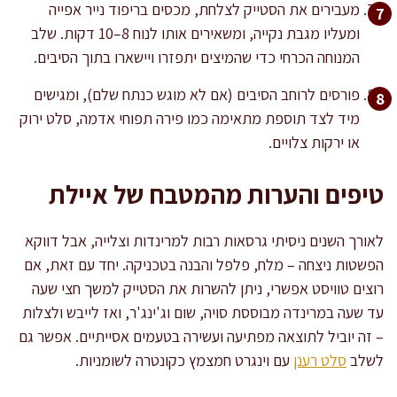
מעבירים את הסטייק לצלחת, מכסים בריפוד נייר אפייה
ומעליו מגבת נקייה, ומשאירים אותו לנוח 8–10 דקות. שלב
המנוחה הכרחי כדי שהמיצים יתפזרו ויישארו בתוך הסיבים.
פורסים לרוחב הסיבים (אם לא מוגש כנתח שלם), ומגישים
מיד לצד תוספת מתאימה כמו פירה תפוחי אדמה, סלט ירוק
או ירקות צלויים.
טיפים והערות מהמטבח של איילת
לאורך השנים ניסיתי גרסאות רבות למרינדות וצלייה, אבל דווקא
הפשטות ניצחה – מלח, פלפל והבנה בטכניקה. יחד עם זאת, אם
רוצים טוויסט אפשרי, ניתן להשרות את הסטייק למשך חצי שעה
עד שעה במרינדה מבוססת סויה, שום וג'ינג'ר, ואז לייבש ולצלות
– זה יוביל לתוצאה מפתיעה ועשירה בטעמים אסייתיים. אפשר גם
לשלב
סלט רענן
עם וינגרט חמצמץ כקונטרה לשומניות.