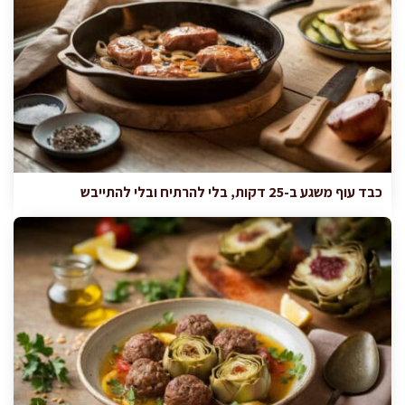
כבד עוף משגע ב-25 דקות, בלי להרתיח ובלי להתייבש