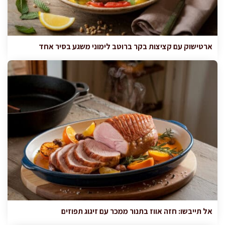
ארטישוק עם קציצות בקר ברוטב לימוני משגע בסיר אחד
אל תייבשו: חזה אווז בתנור ממכר עם זיגוג תפוזים