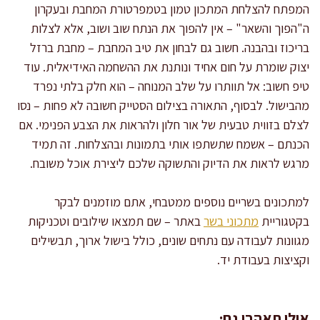
המפתח להצלחת המתכון טמון בטמפרטורת המחבת ובעקרון
ה"הפוך והשאר" – אין להפוך את הנתח שוב ושוב, אלא לצלות
בריכוז ובהבנה. חשוב גם לבחון את טיב המחבת – מחבת ברזל
יצוק שומרת על חום אחיד ונותנת את ההשחמה האידיאלית. עוד
טיפ חשוב: אל תוותרו על שלב המנוחה – הוא חלק בלתי נפרד
מהבישול. לבסוף, התאורה בצילום הסטייק חשובה לא פחות – נסו
לצלם בזווית טבעית של אור חלון ולהראות את הצבע הפנימי. אם
הכנתם – אשמח שתשתפו אותי בתמונות ובהצלחות. זה תמיד
מרגש לראות את הדיוק והתשוקה שלכם ליצירת אוכל משובח.
למתכונים בשריים נוספים ממטבחי, אתם מוזמנים לבקר
בקטגוריית
מתכוני בשר
באתר – שם תמצאו שילובים וטכניקות
מגוונות לעבודה עם נתחים שונים, כולל בישול ארוך, תבשילים
וקציצות בעבודת יד.
אולי תאהבו גם: