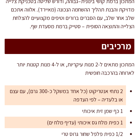
המתכון ברמת קושי בינונית–גבוהה, ודורש שליטה בטכניקת צלייה
מדויקת והבנת תהליך ההשחמה הנכונה (מאיירד). אלווה אתכם
שלב אחר שלב, עם הסברים ברורים וטיפים מקצועיים להצלחת
הצלייה והתוצאה הסופית – סטייק ברמת מסעדת שף.
מרכיבים
המתכון מתאים ל-2 מנות עיקריות, או ל-4 מנות קטנות יותר
לארוחה בהרכבה חופשית
2 נתחי אנטריקוט (כל אחד במשקל כ-300 גרם), עם עצם
או בלעדיה – לפי העדפה
1 כף שמן זית איכותי
1 כפית מלח גס איכותי (עדיף מלח ים)
1/2 כפית פלפל שחור גרוס טרי