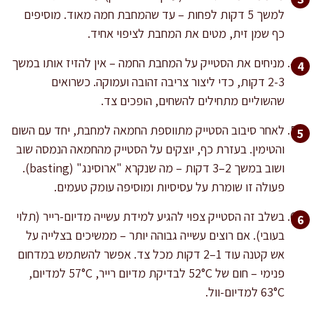
למשך 5 דקות לפחות – עד שהמחבת חמה מאוד. מוסיפים
כף שמן זית, מטים את המחבת לציפוי אחיד.
מניחים את הסטייק על המחבת החמה – אין להזיז אותו במשך
2-3 דקות, כדי ליצור צריבה זהובה ועמוקה. כשרואים
שהשוליים מתחילים להשחים, הופכים צד.
לאחר סיבוב הסטייק מתווספת החמאה למחבת, יחד עם השום
והטימין. בעזרת כף, יוצקים על הסטייק מהחמאה הנמסה שוב
ושוב במשך 2–3 דקות – מה שנקרא "ארוסינג" (basting).
פעולה זו שומרת על עסיסיות ומוסיפה עומק טעמים.
בשלב זה הסטייק צפוי להגיע למידת עשייה מדיום-רייר (תלוי
בעובי). אם רוצים עשייה גבוהה יותר – ממשיכים בצלייה על
אש קטנה עוד 1–2 דקות מכל צד. אפשר להשתמש במדחום
פנימי – חום של 52°C לבדיקת מדיום רייר, 57°C למדיום,
63°C למדיום-וול.