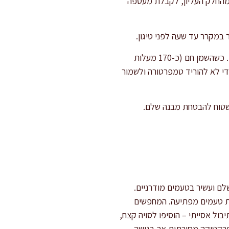
 מהחלק העליון, לקבלת מעטפה
 במקרר עד שעה לפני טיגון.
חממו מחבת בקוטר 26 ס"מ עם 1-2 כפות שמן (אפשר שמן זית עדין או קנולה, לפי טעם ומראה זהוב). כשהשמן חם (כ-170 מעלות
שרוף), סדרו 2-3 טוסטים – אין להעמיס, כדי לא להוריד טמפרטורה ולשמור
ם ו-80 גרם גבינה כחולה – לטוסט מושלם ועשיר בטעמים מודרניים.
כת טעמים מפתיעה. המחפשים
ות מומלצות. לתיבול אסייתי – הוסיפו לסויה קצח,
לפרקטיקה מסורתית אך בגישה