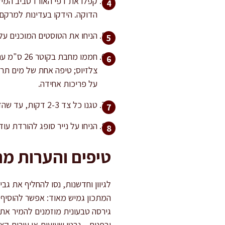
קפלו את דפי האורז סביב המי
הדוקה. הידקו בעדינות למרקם 
הניחו את הטוסטים המוכנים על 
על פריכות אחידה.
טגנו כל צד 2-3 דקות, עד שהדף מזהיב וקיצוץ הקצוות הופך לקראנצ'י. הפכו בזהירות בעזרת תרווד שטוח להבטחת מבנה שלם.
הניחו על נייר סופג להורדת עוד
טיפים והערות מ
המתכון גמיש מאוד: אפשר להוסיף 
ובפנים – נבטי שעועית או עירית ק