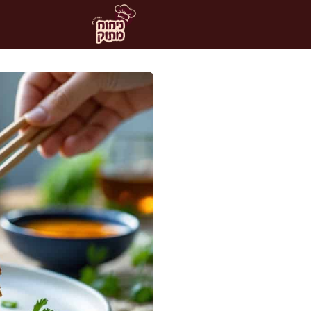
דלג
תוכן