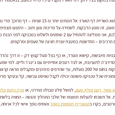
המפתח להכנה מדויקת ומקצועית הוא השריית דף האורז: אל תמתינ
ט, זה מונע הדבקות. לשמירה על פריכות וגוון זהוב – הימנעו מצפיפ
הטוסטים. אם זו הפעם הראשונה שלכם, אני ממליצה להתחיל עם 2 טוסטים ו
 הרכיבים – החדשנות במטבח יוצרת חגיגה של טעמים ומרקמים.
גבניות מיובשות, קישוא מגורד, או כף בצל סגול קצוץ דק – זו דרך נהד
ירצ'ה לתערובת, או לצד רטבים אסייתיים עם ג'ינג'ר וליים. למי שמעד
בתרסיס שמן או להכין בתנור (15 דקות בחום של 200 מעלות, עד שהדפים מזהיבים 
כיח שכל טכניקה פשוטה יכולה לקבל טוויסט עכשווי, קל ובעיקר מרש
 עשיר, רענן ומלא טעם
, למשל סלט טבולה מודרני, או
מרק כתום קלאס
. אל תשכחו להעלות תמונות של שלבי התהליך והגשה – החוויה בלשת
רטבים, בקרו ב
קטגוריית תוספות באתר
והוסיפו נופך אישי לכל ארוחה.