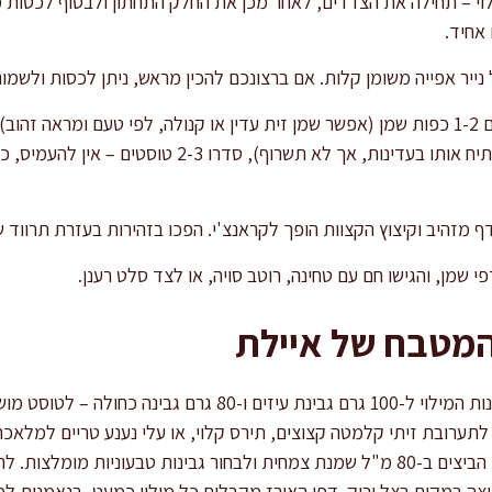
לוי – תחילה את הצדדים, לאחר מכן את החלק התחתון ולבסוף לכסות
אחיד.
נייר אפייה משומן קלות. אם ברצונכם להכין מראש, ניתן לכסות ולשמור
צלזיוס; טיפה אחת של מים תרתיח אותו בעדינות, אך לא ת
פי שמן, והגישו חם עם טחינה, רוטב סויה, או לצד סלט רענן.
המטבח של איילת
לגיוון וחדשנות, נסו להחליף את גבינות המילוי ל-100 גרם גבינת עיזי
לתערובת זיתי קלמטה קצוצים, תירס קלוי, או עלי נענע טריים למלא
גירסה טבעונית מוזמנים להמיר את הביצים ב-80 מ"ל שמנת צמחית ולבחור גבינות טבעוני
צוצה במקום בצל ירוק. דפי האורז מקבלים כל מילוי כמעט, בנאמנות 