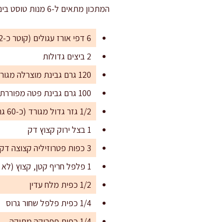
המתכון מתאים ל-6 מנות טוסט בינוניות, או ל-8-10 טוסטים קטנים יותר להגשה באירוח. מתכון בסיסי – וניתן להכפיל לפי הצורך.
6 דפי אורז עגולים (קוטר כ-22 ס"מ)
2 ביצים גדולות
120 גרם גבינת מוצרלה מגורדת
100 גרם גבינת פטה מפוררת
1/2 גזר גדול מגורד (כ-60 גרם)
1 בצל ירוק קצוץ דק
3 כפות פטרוזיליה קצוצה דק
1 פלפל חריף קטן, קצוץ (לא חובה, לפי טעם)
1/2 כפית מלח עדין
1/4 כפית פלפל שחור גרוס
1/4 כפית פפריקה מתוקה