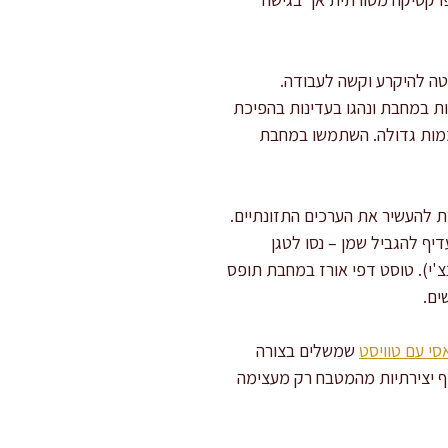
ו יותר מ-15 שניות – דף מרוכך מדי נוטה להיקרע וקשה לעבודה.
ות במחבת ונהגו בעדינות בהפיכת
לשלוט בטכניקה לפני הכנת כמות גדולה. השתמשו במחבת
רת להעשיר את הערכים התזונתיים.
יף להגביל שמן – נסו לטגן
ומקבלים מראה קראנצ'י). טוסט דפי אורז במחבת תופס
ים.
י עם טוויסט
שמשלים בצורה
ף יצירתיות מהמטבח רק מעצימה