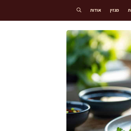
ת
מגזין
אודות