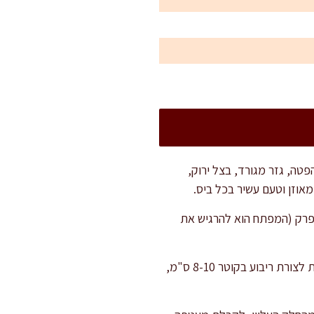
פטה, גזר מגורד, בצל ירוק,
אוזן וטעם עשיר בכל ביס.
10- שניות, עד שמתרכך אך לא מתפרק (המפתח הוא להרגיש את
הניחו את הדף על משטח עבודה לח ומשומן מעט. הניחו במרכז הדף כף גדולה של מילוי, שטחו בעדינות לצורת ריבוע בקוטר 8-10 ס"מ,