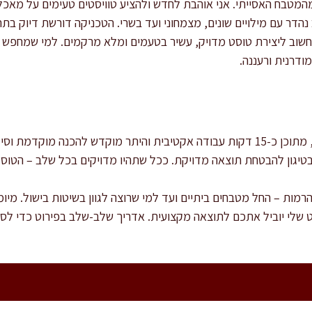
מטבח האסייתי. אני אוהבת לחדש ולהציע טוויסטים טעימים על מאכלים
ר עם מילויים שונים, מצמחוני ועד בשרי. הטכניקה דורשת דיוק בתה
 חשוב ליצירת טוסט מדויק, עשיר בטעמים ומלא מרקמים. למי שמחפש גי
ודרנית ורעננה.
ההכנה הכוללת אורכת כ-30 דקות, מתוכן כ-15 דקות עבודה אקטיבית והיתר מוקדש להכ
טיגון להבטחת תוצאה מדויקת. ככל שתהיו מדויקים בכל שלב – הטוסט 
רמות – החל מטבחים ביתיים ועד למי שרוצה לגוון בשיטות בישול. מיומנ
 שלי יוביל אתכם לתוצאה מקצועית. אדריך שלב-שלב בפירוט כדי לספק