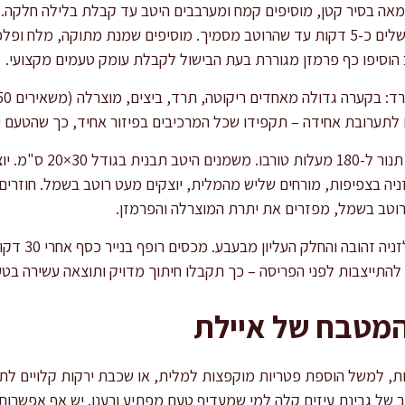
מאה בסיר קטן, מוסיפים קמח ומערבבים היטב עד קבלת בלילה חלקה. 
 הוסיפו כף פרמזן מגוררת בעת הבישול לקבלת עומק טעמים מקצועי.
תערובת אחידה – תקפידו שכל המרכיבים בפיזור אחיד, כך שהטעם יהי
מרכיבים את הלזניה: מחממ
יה בצפיפות, מורחים שליש מהמלית, יוצקים מעט רוטב בשמל. חוזרים
רוטב בשמל, מפזרים את יתרת המוצרלה והפרמזן.
אופים 45 דקות 
המטבח של איילת
ות, למשל הוספת פטריות מוקפצות למלית, או שכבת ירקות קלויים לתו
 של גבינת עיזים קלה למי שמעדיף טעם מפתיע ורענן. יש אף אפשרות