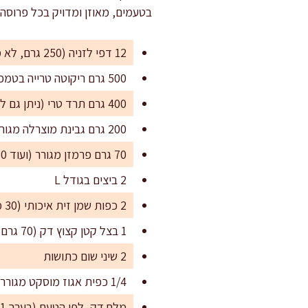
בטעמים, מאוזן ומדויק בכל פרוסה.
12 דפי לזניה (250 גרם, לא מבושלים ויבשים)
500 גרם ריקוטה טרייה בטמפרטורת החדר
400 גרם תרד טרי (ניתן גם להשתמש ב-300 גרם תרד קפוא ומופשר היטב)
200 גרם גבינת מוצרלה מגוררת
70 גרם פרמזן מגורר (ועוד 30 גרם לציפוי)
2 ביצים בגודל L
2 כפות שמן זית איכותי (30 מ"ל)
1 בצל קטן קצוץ דק (70 גרם)
2 שיני שום כתושות
1/4 כפית אגוז מוסקט מגורר
מלח דק, לפי הטעם (בערך 1 כפית)