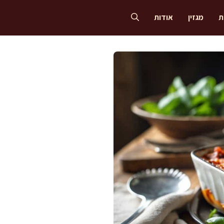
ת
מגזין
אודות