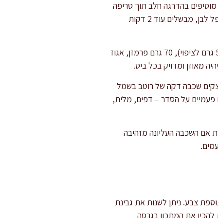
מוסיפים בהדרגה חלב תוך טריפה
מתמדת, מביאים לרתיחה ומבשלים כ-5 דקות עד שהרוטב מסמיך. מוסיפים שמנת מתוקה, מלח ופלפל לבן, מבשלים עוד 2 דקות
מכינים את מלית הריקוטה והתרד: בקערה גדולה מאחדים ריקוטה, תרד, ביצים, מוצרלה (משאירים 50 גרם לציפוי), 70 גרם פרמזן, אגוז
ה מאוזן ומדויק בכל ביס.
ים תנור ל-180 מעלות טורבו. משמנים היטב תבנית בגודל 30×20 ס"מ. יוצקים שכבה דקה של רוטב בשמל
 פעמיים על הסדר – דפים, מלית,
בתנור עד שהלזניה זהובה והחלק העליון מבעבע. מכסים רופף בנייר כסף אחרי 30 דקות אם השכבה העליונה מזהיבה
ספת צבע. ניתן לשנות את גבינת
 להכין את המתכון בגרסה