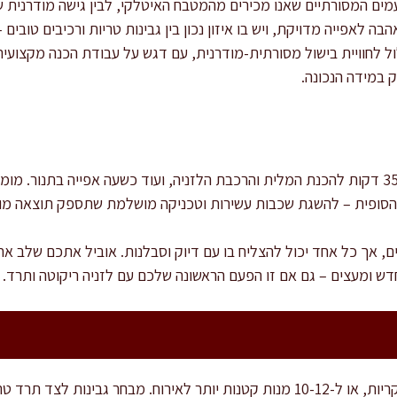
ים המסורתיים שאנו מכירים מהמטבח האיטלקי, לבין גישה מודרנית שמ
ה לאפייה מדויקת, ויש בו איזון נכון בין גבינות טריות ורכיבים טובים
ול לחוויית בישול מסורתית-מודרנית, עם דגש על עבודת הכנה מקצועי
 במידה הנכונה.
זמן ההכנה הכולל הוא כשעה וחצי: 35 דקות להכנת המלית והרכבת הלזניה, ועוד כשעה אפיי
הסופית – להשגת שכבות עשירות וטכניקה מושלמת שתספק תוצאה מו
ם, אך כל אחד יכול להצליח בו עם דיוק וסבלנות. אוביל אתכם שלב א
דש ומעצים – גם אם זו הפעם הראשונה שלכם עם לזניה ריקוטה ותרד.
המתכון מתאים ל-8 מנות לזניה עיקריות, או ל-10-12 מנות קטנות יותר לאירוח. מבחר גב