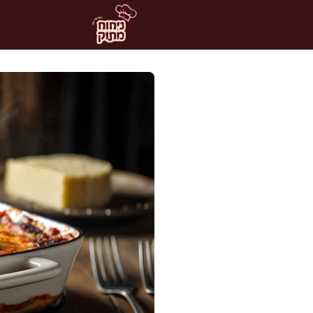
דלג
תוכן