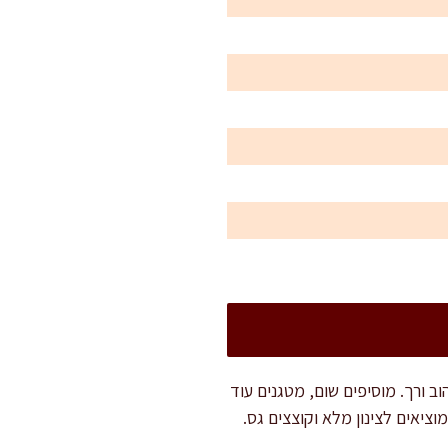
 מוסיפים את הבצל ומטגנים 5 דקות עד שהופך זהוב ורך. מוסיפים שום, מטגנים עוד
יאים לצינון מלא וקוצצים גס.